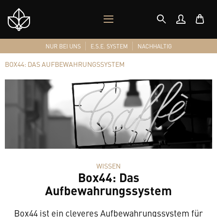
MOBILES
Shop
MENÜ
Logo
NUR BEI UNS
E.S.E. SYSTEM
NACHHALTIG
BOX44: DAS AUFBEWAHRUNGSSYSTEM
WISSEN
Box44: Das
Aufbewahrungssystem
Box44 ist ein cleveres Aufbewahrungssystem für