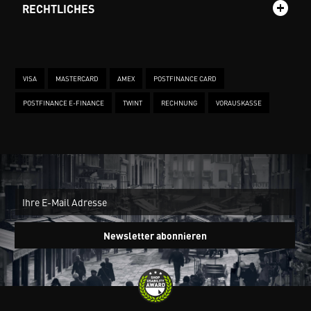
RECHTLICHES
VISA
MASTERCARD
AMEX
POSTFINANCE CARD
POSTFINANCE E-FINANCE
TWINT
RECHNUNG
VORAUSKASSE
New
Ein
Newsletter abonnieren