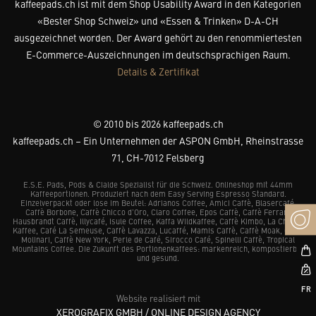
kaffeepads.ch ist mit dem Shop Usability Award in den Kategorien
«Bester Shop Schweiz» und «Essen & Trinken» D-A-CH
ausgezeichnet worden. Der Award gehört zu den renommiertesten
E-Commerce-Auszeichnungen im deutschsprachigen Raum.
Details & Zertifikat
© 2010 bis 2026 kaffeepads.ch
kaffeepads.ch – Ein Unternehmen der ASPON GmbH, Rheinstrasse
71, CH-7012 Felsberg
E.S.E. Pads, Pods & Cialde Spezialist für die Schweiz. Onlineshop mit 44mm
Kaffeeportionen. Produziert nach dem Easy Serving Espresso Standard.
Einzelverpackt oder lose im Beutel: Adrianos Coffee, Amici Caffè, Blasercafé,
Caffè Borbone, Caffè Chicco d’Oro, Claro Coffee, Epos Caffè, Caffè Ferrari,
Hausbrandt Caffè, Illycafé, Isule Coffee, Kaffa Wildkaffee, Caffè Kimbo, La Chacra
Kaffee, Café La Semeuse, Caffè Lavazza, Lucaffé, Mamis Caffè, Caffè Moak, Caffè
Molinari, Caffè New York, Perle de Café, Sirocco Café, Spinelli Caffè, Tropical
Mountains Coffee. Die Zukunft des Portionenkaffees: markenreich, kompostierbar
und gesund.
Website realisiert mit
XEROGRAFIX GMBH / ONLINE DESIGN AGENCY