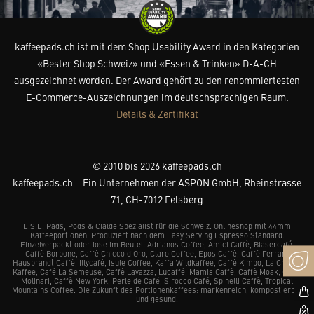
kaffeepads.ch ist mit dem Shop Usability Award in den Kategorien
«Bester Shop Schweiz» und «Essen & Trinken» D-A-CH
ausgezeichnet worden. Der Award gehört zu den renommiertesten
E-Commerce-Auszeichnungen im deutschsprachigen Raum.
Details & Zertifikat
© 2010 bis 2026 kaffeepads.ch
kaffeepads.ch – Ein Unternehmen der ASPON GmbH, Rheinstrasse
71, CH-7012 Felsberg
E.S.E. Pads, Pods & Cialde Spezialist für die Schweiz. Onlineshop mit 44mm
Kaffeeportionen. Produziert nach dem Easy Serving Espresso Standard.
Einzelverpackt oder lose im Beutel: Adrianos Coffee, Amici Caffè, Blasercafé,
Caffè Borbone, Caffè Chicco d’Oro, Claro Coffee, Epos Caffè, Caffè Ferrari,
Hausbrandt Caffè, Illycafé, Isule Coffee, Kaffa Wildkaffee, Caffè Kimbo, La Chacra
Kaffee, Café La Semeuse, Caffè Lavazza, Lucaffé, Mamis Caffè, Caffè Moak, Caffè
Molinari, Caffè New York, Perle de Café, Sirocco Café, Spinelli Caffè, Tropical
Mountains Coffee. Die Zukunft des Portionenkaffees: markenreich, kompostierbar
und gesund.