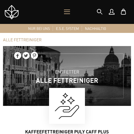
MOBILES
Shop
MENÜ
Logo
NUR BEI UNS
E.S.E. SYSTEM
NACHHALTIG
ALLE FETTREINIGER
ENTFETTER
ALLE FETTREINIGER
KAFFEEFETTREINIGER PULY CAFF PLUS