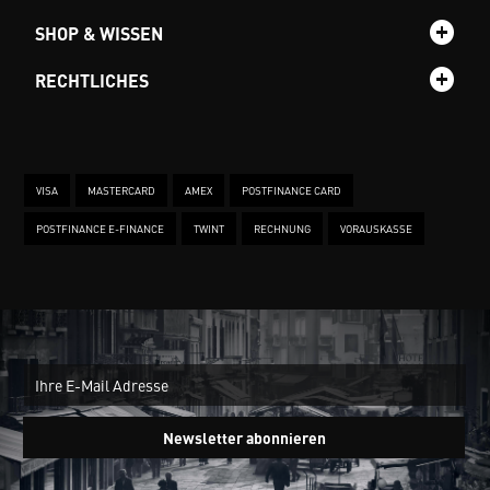
SHOP & WISSEN
RECHTLICHES
VISA
MASTERCARD
AMEX
POSTFINANCE CARD
POSTFINANCE E-FINANCE
TWINT
RECHNUNG
VORAUSKASSE
New
Ein
Newsletter abonnieren