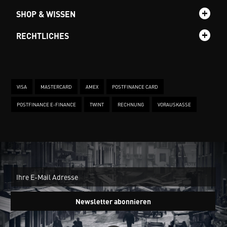
SHOP & WISSEN
RECHTLICHES
VISA
MASTERCARD
AMEX
POSTFINANCE CARD
POSTFINANCE E-FINANCE
TWINT
RECHNUNG
VORAUSKASSE
New
Ein
Newsletter abonnieren