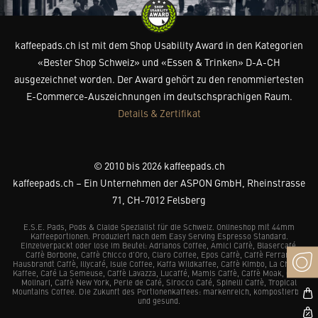
kaffeepads.ch ist mit dem Shop Usability Award in den Kategorien
«Bester Shop Schweiz» und «Essen & Trinken» D-A-CH
ausgezeichnet worden. Der Award gehört zu den renommiertesten
E-Commerce-Auszeichnungen im deutschsprachigen Raum.
Details & Zertifikat
© 2010 bis 2026 kaffeepads.ch
kaffeepads.ch – Ein Unternehmen der ASPON GmbH, Rheinstrasse
71, CH-7012 Felsberg
E.S.E. Pads, Pods & Cialde Spezialist für die Schweiz. Onlineshop mit 44mm
Kaffeeportionen. Produziert nach dem Easy Serving Espresso Standard.
Einzelverpackt oder lose im Beutel: Adrianos Coffee, Amici Caffè, Blasercafé,
Caffè Borbone, Caffè Chicco d’Oro, Claro Coffee, Epos Caffè, Caffè Ferrari,
Hausbrandt Caffè, Illycafé, Isule Coffee, Kaffa Wildkaffee, Caffè Kimbo, La Chacra
Kaffee, Café La Semeuse, Caffè Lavazza, Lucaffé, Mamis Caffè, Caffè Moak, Caffè
Molinari, Caffè New York, Perle de Café, Sirocco Café, Spinelli Caffè, Tropical
Mountains Coffee. Die Zukunft des Portionenkaffees: markenreich, kompostierbar
und gesund.