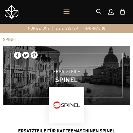
MOBILES
Shop
MENÜ
Logo
NUR BEI UNS
E.S.E. SYSTEM
NACHHALTIG
SPINEL
ERSATZTEILE
SPINEL
ERSATZTEILE FÜR KAFFEEMASCHINEN SPINEL