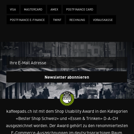
VISA
MASTERCARD
AMEX
POSTFINANCE CARD
POSTFINANCE E-FINANCE
TWINT
RECHNUNG
VORAUSKASSE
New
Ein
Newsletter abonnieren
kaffeepads.ch ist mit dem Shop Usability Award in den Kategorien
«Bester Shop Schweiz» und «Essen & Trinken» D-A-CH
ausgezeichnet worden. Der Award gehört zu den renommiertesten
E-Commerce-Auszeichnungen im deutschsprachigen Raum.