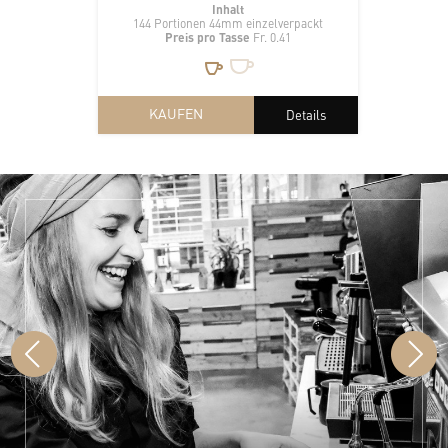
Inhalt
144 Portionen 44mm einzelverpackt
Preis pro Tasse
Fr. 0.41
KAUFEN
Details