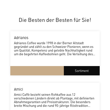
Die Besten der Besten für Sie!
Adrianos
Adrianos Coffee wurde 1998 in der Berner Altstadt
gegründet und zählt zu den Schweizer Pionieren, wenn es
um Qualität, Kompetenz und gelebte Nachhaltigkeit rund
um die begehrten Kaffeebohnen geht. Die Verleihung des
«Ueli Prager»-Preises 2001 würdigte den Mut und das
frische Konzept der jungen, dynamischen Hauptstädter –
Werte, die bis heute feste Bestandteile der
Unternehmenskultur sind.
Mehr
Sortiment
Amici
Amici Caffè bezieht seinen Rohkaffee aus 12
verschiedenen Ländern direkt ab Plantage, mit definierten
Abnahmegarantien und Preisstrukturen. Die besonders
breite Mischung und die rund 90-jährige Rösttradition
ermöglichen die immer gleiche, perfekte Qualität in der