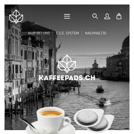
MOBILES
Shop
MENÜ
Logo
NUR BEI UNS
E.S.E. SYSTEM
NACHHALTIG