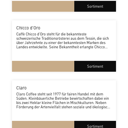
Bezug auf die erlebte Trinkqualität.
Mehr
Sortiment
Chicco d’Oro
Caffè Chicco d’Oro steht für die bekannteste
schweizerische Traditionsrösterei aus dem Tessin, die sich
über Jahrzehnte zu einer der bekanntesten Marken des
Landes entwickelte. Seine Bekanntheit erlangte Chicco
d’Oro dank der konstant hohen Kaffeequalität und
intensiven Marketingaktivitäten. Das 1949 gegründete
Unternehmen ist mit seinem schlanken Kaffeesortiment
preislich ausgesprochen attraktiv.
Mehr
Sortiment
Claro
Claro Coffee steht seit 1977 für fairen Handel mit dem
Süden. Kleinbäuerliche Betriebe bewirtschaften dabei ein
bis zwei Hektar kleine Flächen in Mischkulturen. Neben
Förderung der Artenvielfalt stehen soziale und ökologische
Aspekte im Mittelpunkt. Die edlen Arabica- und
Robustabohnen werden in der Schweiz schonend geröstet.
So entsteht ein säurearmer Kaffee mit einzigartig
natürlichem Aroma.
Mehr
Sortiment