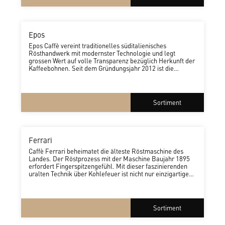
Epos
Epos Caffè vereint traditionelles süditalienisches
Rösthandwerk mit modernster Technologie und legt
grossen Wert auf volle Transparenz bezüglich Herkunft der
Kaffeebohnen. Seit dem Gründungsjahr 2012 ist die
Rösterei in Belpasso auf Sizilien beheimatet. Ihre
intensiven, einzigartigen Kaffeekreationen tragen Namen
griechischer Götter und erobern über Italien hinaus nach
und nach die Welt.
Mehr
Sortiment
Ferrari
Caffè Ferrari beheimatet die älteste Röstmaschine des
Landes. Der Röstprozess mit der Maschine Baujahr 1895
erfordert Fingerspitzengefühl. Mit dieser faszinierenden
uralten Technik über Kohlefeuer ist nicht nur einzigartige
Tradition verbunden. Das langsame, schonende Rösten bei
tiefen Temperaturen eliminiert einen Grossteil der
unerwünschten Gerbsäure bei den auserlesenen 100%-
Arabica-Bohnen
Mehr
Sortiment