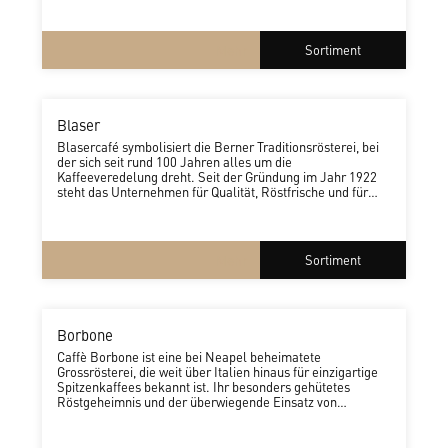
Tasse. Das Unternehmen wurde achtmal in Folge
zur World’s Most Ethical Company im Kaffeesegment
ausgezeichnet.
Mehr
Sortiment
Blaser
Blasercafé symbolisiert die Berner Traditionsrösterei, bei
der sich seit rund 100 Jahren alles um die
Kaffeeveredelung dreht. Seit der Gründung im Jahr 1922
steht das Unternehmen für Qualität, Röstfrische und für
ausgesprochene Herzlichkeit. Seine langjährigen
Beziehungen zu den Kaffeeproduzenten begünstigen die
Kaffeequalität und erlauben eine Rückverfolgbarkeit der
eingekauften Rohkaffees
Mehr
Sortiment
Borbone
Caffè Borbone ist eine bei Neapel beheimatete
Grossrösterei, die weit über Italien hinaus für einzigartige
Spitzenkaffees bekannt ist. Ihr besonders gehütetes
Röstgeheimnis und der überwiegende Einsatz von
Robusta-Bohnen erschaffen den typisch süditalienischen
Trinkgenuss. Das Unternehmen steht für ein
ausserordentlich gutes Preis-Leistungs-Verhältnis in