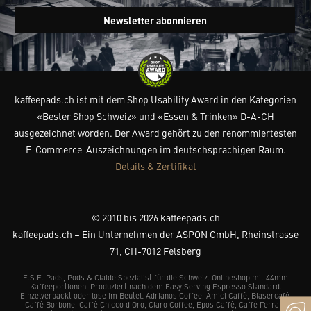
Newsletter abonnieren
kaffeepads.ch ist mit dem Shop Usability Award in den Kategorien
«Bester Shop Schweiz» und «Essen & Trinken» D-A-CH
ausgezeichnet worden. Der Award gehört zu den renommiertesten
E-Commerce-Auszeichnungen im deutschsprachigen Raum.
Details & Zertifikat
© 2010 bis 2026 kaffeepads.ch
kaffeepads.ch – Ein Unternehmen der ASPON GmbH, Rheinstrasse
71, CH-7012 Felsberg
E.S.E. Pads, Pods & Cialde Spezialist für die Schweiz. Onlineshop mit 44mm
Kaffeeportionen. Produziert nach dem Easy Serving Espresso Standard.
Einzelverpackt oder lose im Beutel: Adrianos Coffee, Amici Caffè, Blasercafé,
Caffè Borbone, Caffè Chicco d’Oro, Claro Coffee, Epos Caffè, Caffè Ferrari,