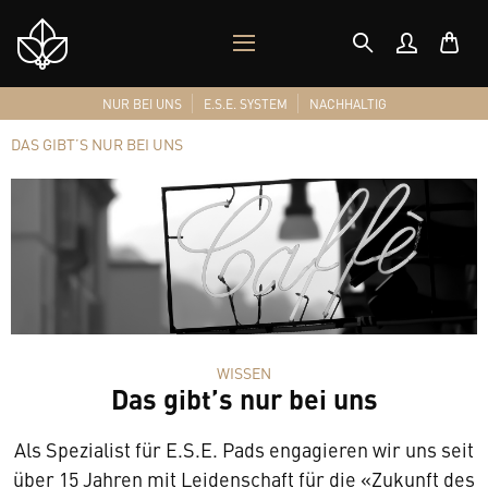
MOBILES
Shop
MENÜ
Logo
NUR BEI UNS
E.S.E. SYSTEM
NACHHALTIG
DAS GIBT’S NUR BEI UNS
WISSEN
Das gibt’s nur bei uns
Als Spezialist für E.S.E. Pads engagieren wir uns seit
über 15 Jahren mit Leidenschaft für die «Zukunft des