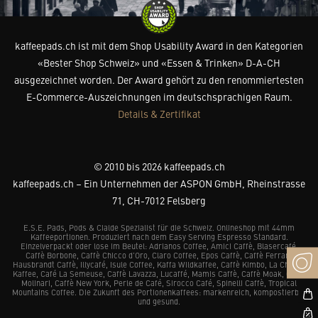
kaffeepads.ch ist mit dem Shop Usability Award in den Kategorien
«Bester Shop Schweiz» und «Essen & Trinken» D-A-CH
ausgezeichnet worden. Der Award gehört zu den renommiertesten
E-Commerce-Auszeichnungen im deutschsprachigen Raum.
Details & Zertifikat
© 2010 bis 2026 kaffeepads.ch
kaffeepads.ch – Ein Unternehmen der ASPON GmbH, Rheinstrasse
71, CH-7012 Felsberg
E.S.E. Pads, Pods & Cialde Spezialist für die Schweiz. Onlineshop mit 44mm
Kaffeeportionen. Produziert nach dem Easy Serving Espresso Standard.
Einzelverpackt oder lose im Beutel: Adrianos Coffee, Amici Caffè, Blasercafé,
Caffè Borbone, Caffè Chicco d’Oro, Claro Coffee, Epos Caffè, Caffè Ferrari,
Hausbrandt Caffè, Illycafé, Isule Coffee, Kaffa Wildkaffee, Caffè Kimbo, La Chacra
Kaffee, Café La Semeuse, Caffè Lavazza, Lucaffé, Mamis Caffè, Caffè Moak, Caffè
Molinari, Caffè New York, Perle de Café, Sirocco Café, Spinelli Caffè, Tropical
Mountains Coffee. Die Zukunft des Portionenkaffees: markenreich, kompostierbar
und gesund.