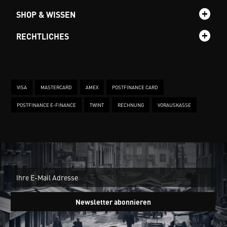
SHOP & WISSEN
RECHTLICHES
VISA
MASTERCARD
AMEX
POSTFINANCE CARD
POSTFINANCE E-FINANCE
TWINT
RECHNUNG
VORAUSKASSE
New
Ein
Newsletter abonnieren