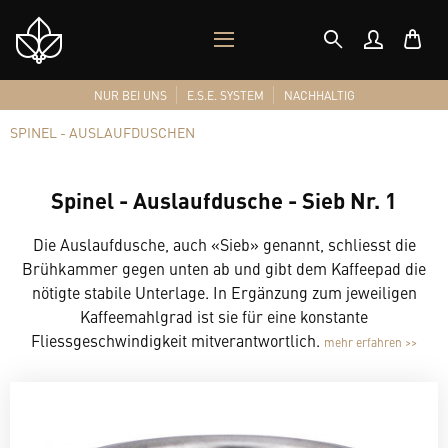
MOBILES
Shop
MENÜ
Logo
NUR BEI UNS
E.S.E. SYSTEM
NACHHALTIG
SPINEL - AUSLAUFDUSCHEN
Spinel - Auslaufdusche - Sieb Nr. 1
Die Auslaufdusche, auch «Sieb» genannt, schliesst die
Brühkammer gegen unten ab und gibt dem Kaffeepad die
nötigte stabile Unterlage. In Ergänzung zum jeweiligen
Kaffeemahlgrad ist sie für eine konstante
Fliessgeschwindigkeit mitverantwortlich.
mehr erfahren >>