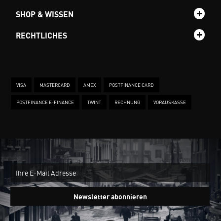
SHOP & WISSEN
RECHTLICHES
VISA
MASTERCARD
AMEX
POSTFINANCE CARD
POSTFINANCE E-FINANCE
TWINT
RECHNUNG
VORAUSKASSE
New
Ein
Newsletter abonnieren