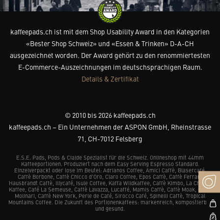
kaffeepads.ch ist mit dem Shop Usability Award in den Kategorien
«Bester Shop Schweiz» und «Essen & Trinken» D-A-CH
ausgezeichnet worden. Der Award gehört zu den renommiertesten
E-Commerce-Auszeichnungen im deutschsprachigen Raum.
Details & Zertifikat
© 2010 bis 2026 kaffeepads.ch
kaffeepads.ch – Ein Unternehmen der ASPON GmbH, Rheinstrasse
71, CH-7012 Felsberg
E.S.E. Pads, Pods & Cialde Spezialist für die Schweiz. Onlineshop mit 44mm
Kaffeeportionen. Produziert nach dem Easy Serving Espresso Standard.
Einzelverpackt oder lose im Beutel: Adrianos Coffee, Amici Caffè, Blasercafé,
Caffè Borbone, Caffè Chicco d’Oro, Claro Coffee, Epos Caffè, Caffè Ferrari,
Hausbrandt Caffè, Illycafé, Isule Coffee, Kaffa Wildkaffee, Caffè Kimbo, La Chacra
Kaffee, Café La Semeuse, Caffè Lavazza, Lucaffé, Mamis Caffè, Caffè Moak, Caffè
Molinari, Caffè New York, Perle de Café, Sirocco Café, Spinelli Caffè, Tropical
Mountains Coffee. Die Zukunft des Portionenkaffees: markenreich, kompostierbar
und gesund.