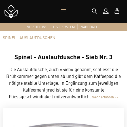
MOBILES
Shop
MENÜ
Logo
NUR BEI UNS
E.S.E. SYSTEM
NACHHALTIG
SPINEL - AUSLAUFDUSCHEN
Spinel - Auslaufdusche - Sieb Nr. 3
Die Auslaufdusche, auch «Sieb» genannt, schliesst die
Brühkammer gegen unten ab und gibt dem Kaffeepad die
nötigte stabile Unterlage. In Ergänzung zum jeweiligen
Kaffeemahlgrad ist sie für eine konstante
Fliessgeschwindigkeit mitverantwortlich.
mehr erfahren >>