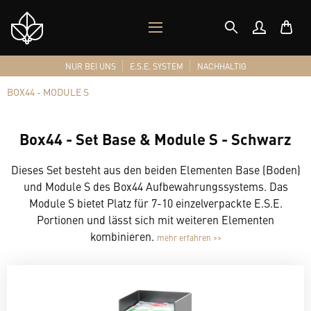
MOBILES
Shop
MENÜ
Logo
NUR BEI UNS
E.S.E. SYSTEM
NACHHALTIG
BOX44 - MODULE S
Box44 - Set Base & Module S - Schwarz
Dieses Set besteht aus den beiden Elementen Base (Boden)
und Module S des Box44 Aufbewahrungssystems. Das
Module S bietet Platz für 7-10 einzelverpackte E.S.E.
Portionen und lässt sich mit weiteren Elementen
kombinieren.
mehr erfahren >>