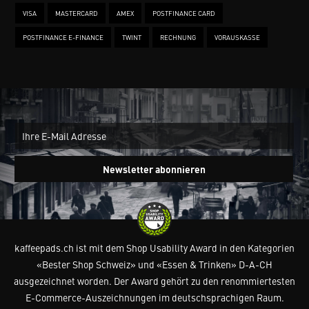
VISA
MASTERCARD
AMEX
POSTFINANCE CARD
POSTFINANCE E-FINANCE
TWINT
RECHNUNG
VORAUSKASSE
New
Ein
Newsletter abonnieren
kaffeepads.ch ist mit dem Shop Usability Award in den Kategorien
«Bester Shop Schweiz» und «Essen & Trinken» D-A-CH
ausgezeichnet worden. Der Award gehört zu den renommiertesten
E-Commerce-Auszeichnungen im deutschsprachigen Raum.