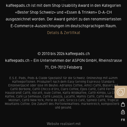
kaffeepads.ch ist mit dem Shop Usability Award in den Kategorien
«Bester Shop Schweiz» und «Essen & Trinken» D-A-CH
ausgezeichnet worden. Der Award gehört zu den renommiertesten
E-Commerce-Auszeichnungen im deutschsprachigen Raum.
Details & Zertifikat
© 2010 bis 2026 kaffeepads.ch
kaffeepads.ch – Ein Unternehmen der ASPON GmbH, Rheinstrasse
71, CH-7012 Felsberg
E.S.E. Pads, Pods & Cialde Spezialist für die Schweiz. Onlineshop mit 44mm
Kaffeeportionen. Produziert nach dem Easy Serving Espresso Standard.
Einzelverpackt oder lose im Beutel: Adrianos Coffee, Amici Caffè, Blasercafé,
Caffè Borbone, Caffè Chicco d’Oro, Claro Coffee, Epos Caffè, Caffè Ferrari,
Hausbrandt Caffè, Illycafé, Isule Coffee, Kaffa Wildkaffee, Caffè Kimbo, La Chacra
Kaffee, Café La Semeuse, Caffè Lavazza, Lucaffé, Mamis Caffè, Caffè Moak, Caffè
Molinari, Caffè New York, Perle de Café, Sirocco Café, Spinelli Caffè, Tropical
Mountains Coffee. Die Zukunft des Portionenkaffees: markenreich, kompostierbar
und gesund.
Website realisiert mit