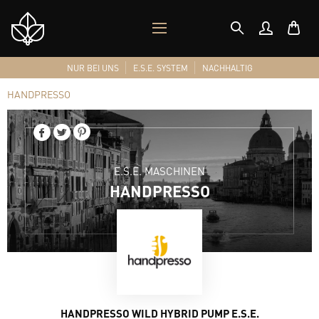
MOBILES
Shop
MENÜ
Logo
NUR BEI UNS
E.S.E. SYSTEM
NACHHALTIG
HANDPRESSO
E.S.E. MASCHINEN
HANDPRESSO
HANDPRESSO WILD HYBRID PUMP E.S.E.