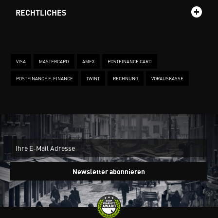
RECHTLICHES
VISA
MASTERCARD
AMEX
POSTFINANCE CARD
POSTFINANCE E-FINANCE
TWINT
RECHNUNG
VORAUSKASSE
New
Ein
Newsletter abonnieren