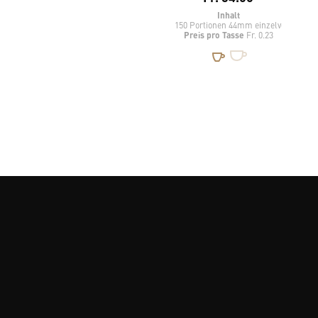
Inhalt
150 Portionen 44mm einzelverpackt
Preis pro Tasse
Fr. 0.23