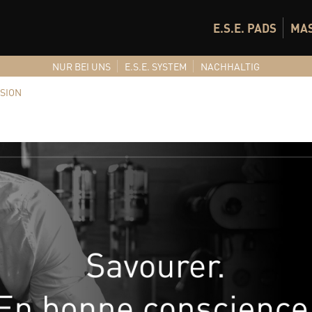
E.S.E. PADS
MA
NUR BEI UNS
E.S.E. SYSTEM
NACHHALTIG
RSION