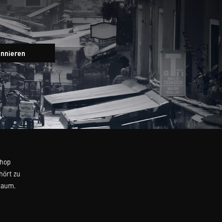
Newsletter
onnieren
Eingabefeld
Shop
hört zu
Raum.