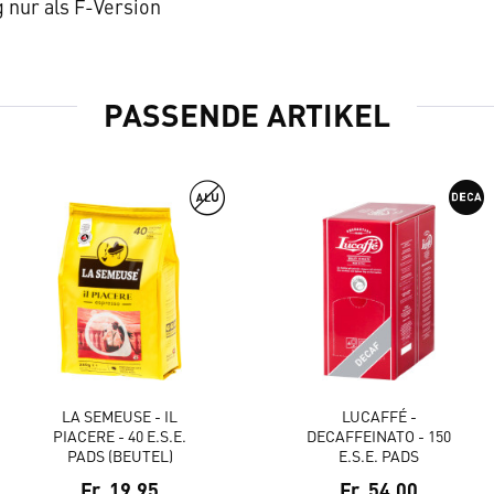
nur als F-Version
PASSENDE ARTIKEL
LA SEMEUSE - IL
LUCAFFÉ -
PIACERE - 40 E.S.E.
DECAFFEINATO - 150
PADS (BEUTEL)
E.S.E. PADS
Fr. 19.95
Fr. 54.00