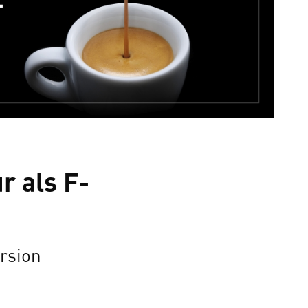
 als F-
rsion