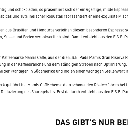
htig und schokoladen, so präsentiert sich der einzigartige, milde Espre
bicas und 18% indischer Robustas repräsentiert er eine exquisite Misc
en aus Brasilien und Honduras verleihen diesem besonderen Espresso se
n, Süsse und Boden verantwortlich sind. Damit entsteht aus den E.S.E. P
 Kaffeemarke Mamis Caffè, aus der die E.S.E. Pads Mamis Gran Riserva Ro
ung in der Kaffeebranche und dem ständigen Streben nach Optimierung.
 der Plantagen in Südamerika und Indien einen wichtigen Stellenwert 
rk gebührt bei Mamis Caffè ebenso dem schonenden Röstverfahren bei tie
 Reduzierung des Säuregehalts. Erst dadurch entsteht aus den E.S.E. Pa
DAS GIBT’S NUR BE