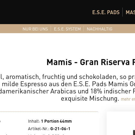
E.S.E. PADS
MA
NUR BEI UNS
E.S.E. SYSTEM
NACHHALTIG
Mamis - Gran Riserva R
l, aromatisch, fruchtig und schokoladen, so prä
milde Espresso aus den E.S.E. Pads Mamis Gr
damerikanischer Arabicas und 18% indischer R
exquisite Mischung.
mehr er
o
Inhalt
:
1 Portion 44mm
Artikel-Nr.:
G-21-06-1