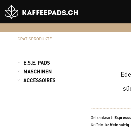
Shop
Logo
GRATISPRODUKTE
E.S.E. PADS
MASCHINEN
Ede
ACCESSOIRES
sü
Getränkeart
:
Espress
Koffein
:
koffeinhaltig