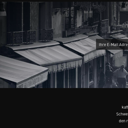
kaf
Schwei
den 