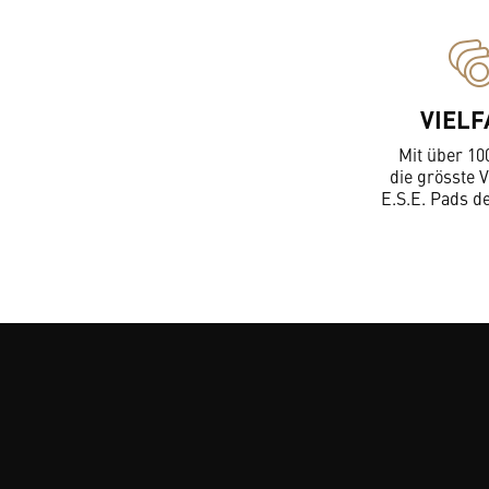
VIELF
Mit über 10
die grösste V
E.S.E. Pads d