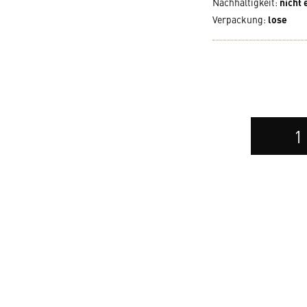
Nachhaltigkeit
:
nicht
Verpackung
:
lose
Auswahl
der
Anzahl