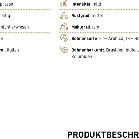
presso
Intensität
:
mild
haltig
Röstgrad
:
mittel
:
nicht erwiesen
Mahlgrad
:
fein
se
Bohnensorte
:
82% Arabica, 18% R
rei
:
Italien
Bohnenherkunft
:
Brasilien, Indien,
Kolumbien
PRODUKTBESCHR