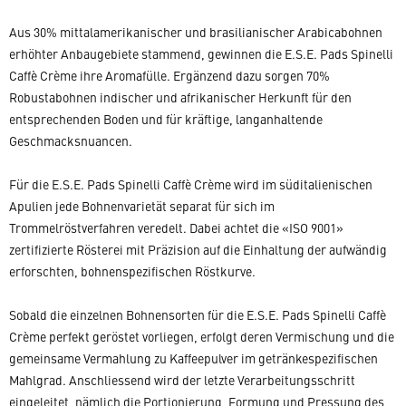
Aus 30% mittalamerikanischer und brasilianischer Arabicabohnen
erhöhter Anbaugebiete stammend, gewinnen die E.S.E. Pads Spinelli
Caffè Crème ihre Aromafülle. Ergänzend dazu sorgen 70%
Robustabohnen indischer und afrikanischer Herkunft für den
entsprechenden Boden und für kräftige, langanhaltende
Geschmacksnuancen.
Für die E.S.E. Pads Spinelli Caffè Crème wird im süditalienischen
Apulien jede Bohnenvarietät separat für sich im
Trommelröstverfahren veredelt. Dabei achtet die «ISO 9001»
zertifizierte Rösterei mit Präzision auf die Einhaltung der aufwändig
erforschten, bohnenspezifischen Röstkurve.
Sobald die einzelnen Bohnensorten für die E.S.E. Pads Spinelli Caffè
Crème perfekt geröstet vorliegen, erfolgt deren Vermischung und die
gemeinsame Vermahlung zu Kaffeepulver im getränkespezifischen
Mahlgrad. Anschliessend wird der letzte Verarbeitungsschritt
eingeleitet, nämlich die Portionierung, Formung und Pressung des