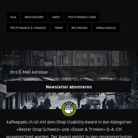
VISA
MASTERCARD
AMEX
POSTFINANCE CARD
POSTFINANCE E-FINANCE
TWINT
RECHNUNG
VORAUSKASSE
New
Ein
Newsletter abonnieren
kaffeepads.ch ist mit dem Shop Usability Award in den Kategorien
«Bester Shop Schweiz» und «Essen & Trinken» D-A-CH
ausgezeichnet worden. Der Award gehört zu den renommiertesten