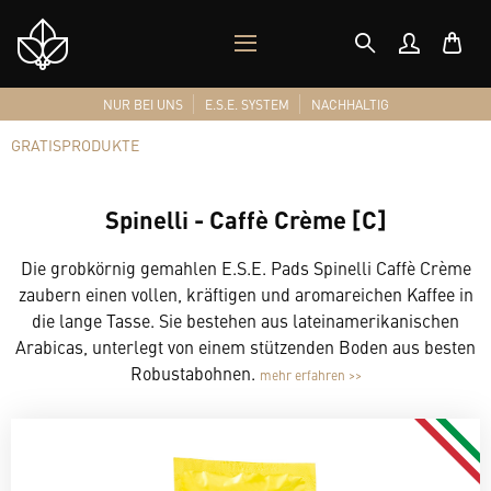
MOBILES
Shop
MENÜ
Logo
NUR BEI UNS
E.S.E. SYSTEM
NACHHALTIG
GRATISPRODUKTE
Spinelli - Caffè Crème [C]
Die grobkörnig gemahlen E.S.E. Pads Spinelli Caffè Crème
zaubern einen vollen, kräftigen und aromareichen Kaffee in
die lange Tasse. Sie bestehen aus lateinamerikanischen
Arabicas, unterlegt von einem stützenden Boden aus besten
Robustabohnen.
mehr erfahren >>