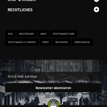
RECHTLICHES
VISA
MASTERCARD
AMEX
POSTFINANCE CARD
POSTFINANCE E-FINANCE
TWINT
RECHNUNG
VORAUSKASSE
New
Ein
Newsletter abonnieren