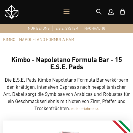
MOBILES
Shop
MENÜ
Logo
NUR BEI UNS
E.S.E. SYSTEM
NACHHALTIG
KIMBO - NAPOLETANO FORMULA BAR
Kimbo - Napoletano Formula Bar - 15
E.S.E. Pads
Die E.S.E. Pads Kimbo Napoletano Formula Bar verkörpern
den kräftigen, intensiven Espresso nach neapolitanischer
Art. Dabei sorgt die Symbiose von Arabicas und Robustas für
ein Geschmackserlebnis mit Noten von Zimt, Pfeffer und
Trockenfrüchten.
mehr erfahren >>