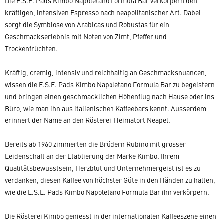
Die E.S.E. Pads Kimbo Napoletano Formula Bar verkörpern den
kräftigen, intensiven Espresso nach neapolitanischer Art. Dabei
sorgt die Symbiose von Arabicas und Robustas für ein
Geschmackserlebnis mit Noten von Zimt, Pfeffer und
Trockenfrüchten.
Kräftig, cremig, intensiv und reichhaltig an Geschmacksnuancen,
wissen die E.S.E. Pads Kimbo Napoletano Formula Bar zu begeistern
und bringen einen geschmacklichen Höhenflug nach Hause oder ins
Büro, wie man ihn aus italienischen Kaffeebars kennt. Ausserdem
erinnert der Name an den Rösterei-Heimatort Neapel.
Bereits ab 1960 zimmerten die Brüdern Rubino mit grosser
Leidenschaft an der Etablierung der Marke Kimbo. Ihrem
Qualitätsbewusstsein, Herzblut und Unternehmergeist ist es zu
verdanken, diesen Kaffee von höchster Güte in den Händen zu halten,
wie die E.S.E. Pads Kimbo Napoletano Formula Bar ihn verkörpern.
Die Rösterei Kimbo geniesst in der internationalen Kaffeeszene einen