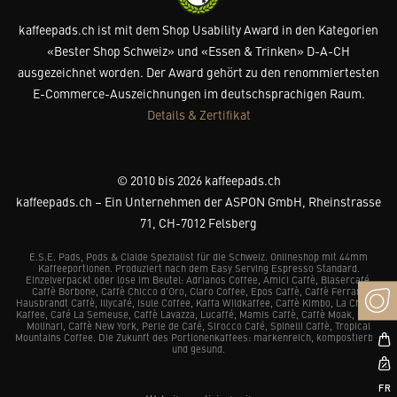
kaffeepads.ch ist mit dem Shop Usability Award in den Kategorien
«Bester Shop Schweiz» und «Essen & Trinken» D-A-CH
ausgezeichnet worden. Der Award gehört zu den renommiertesten
E-Commerce-Auszeichnungen im deutschsprachigen Raum.
Details & Zertifikat
© 2010 bis 2026 kaffeepads.ch
kaffeepads.ch – Ein Unternehmen der ASPON GmbH, Rheinstrasse
71, CH-7012 Felsberg
E.S.E. Pads, Pods & Cialde Spezialist für die Schweiz. Onlineshop mit 44mm
Kaffeeportionen. Produziert nach dem Easy Serving Espresso Standard.
Einzelverpackt oder lose im Beutel: Adrianos Coffee, Amici Caffè, Blasercafé,
Caffè Borbone, Caffè Chicco d’Oro, Claro Coffee, Epos Caffè, Caffè Ferrari,
Hausbrandt Caffè, Illycafé, Isule Coffee, Kaffa Wildkaffee, Caffè Kimbo, La Chacra
Kaffee, Café La Semeuse, Caffè Lavazza, Lucaffé, Mamis Caffè, Caffè Moak, Caffè
Molinari, Caffè New York, Perle de Café, Sirocco Café, Spinelli Caffè, Tropical
Mountains Coffee. Die Zukunft des Portionenkaffees: markenreich, kompostierbar
und gesund.