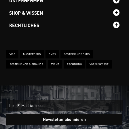
UNTERNEHMEN
SHOP & WISSEN
RECHTLICHES
VISA
MASTERCARD
AMEX
POSTFINANCE CARD
POSTFINANCE E-FINANCE
TWINT
RECHNUNG
VORAUSKASSE
New
Ein
Newsletter abonnieren