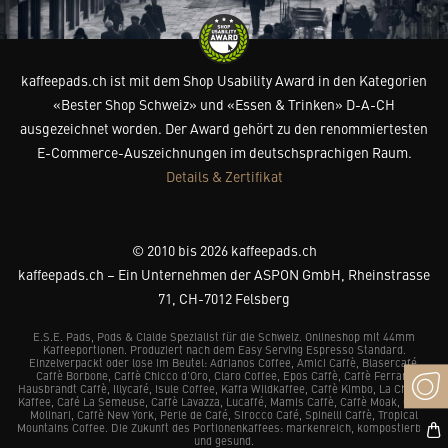
kaffeepads.ch ist mit dem Shop Usability Award in den Kategorien
«Bester Shop Schweiz» und «Essen & Trinken» D-A-CH
ausgezeichnet worden. Der Award gehört zu den renommiertesten
E-Commerce-Auszeichnungen im deutschsprachigen Raum.
Details & Zertifikat
© 2010 bis 2026 kaffeepads.ch
kaffeepads.ch – Ein Unternehmen der ASPON GmbH, Rheinstrasse
71, CH-7012 Felsberg
E.S.E. Pads, Pods & Cialde Spezialist für die Schweiz. Onlineshop mit 44mm
Kaffeeportionen. Produziert nach dem Easy Serving Espresso Standard.
Einzelverpackt oder lose im Beutel: Adrianos Coffee, Amici Caffè, Blasercafé,
Caffè Borbone, Caffè Chicco d’Oro, Claro Coffee, Epos Caffè, Caffè Ferrari,
Hausbrandt Caffè, Illycafé, Isule Coffee, Kaffa Wildkaffee, Caffè Kimbo, La Chacra
Kaffee, Café La Semeuse, Caffè Lavazza, Lucaffé, Mamis Caffè, Caffè Moak, Caffè
Molinari, Caffè New York, Perle de Café, Sirocco Café, Spinelli Caffè, Tropical
Mountains Coffee. Die Zukunft des Portionenkaffees: markenreich, kompostierbar
und gesund.