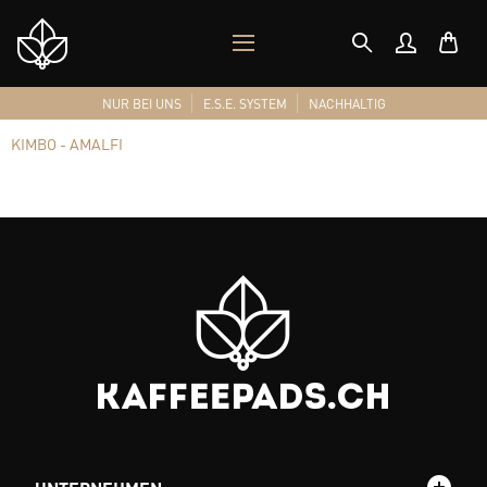
MOBILES
Shop
MENÜ
Logo
NUR BEI UNS
E.S.E. SYSTEM
NACHHALTIG
KIMBO - AMALFI