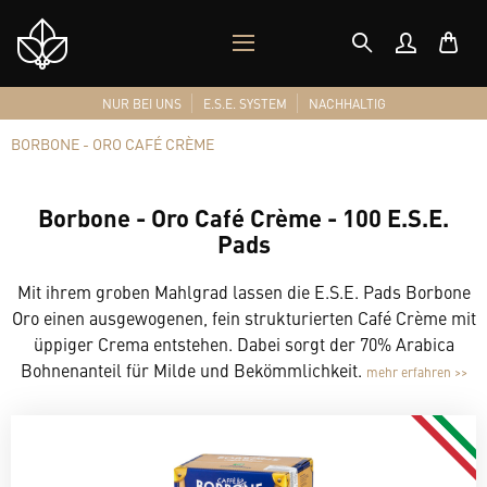
MOBILES
Shop
MENÜ
Logo
NUR BEI UNS
E.S.E. SYSTEM
NACHHALTIG
BORBONE - ORO CAFÉ CRÈME
Borbone - Oro Café Crème - 100 E.S.E.
Pads
Mit ihrem groben Mahlgrad lassen die E.S.E. Pads Borbone
Oro einen ausgewogenen, fein strukturierten Café Crème mit
üppiger Crema entstehen. Dabei sorgt der 70% Arabica
Bohnenanteil für Milde und Bekömmlichkeit.
mehr erfahren >>