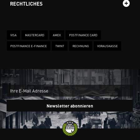
RECHTLICHES
VISA
MASTERCARD
AMEX
POSTFINANCE CARD
POSTFINANCE E-FINANCE
TWINT
RECHNUNG
VORAUSKASSE
New
Ein
Newsletter abonnieren