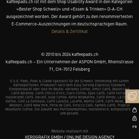
kaffeepads.ch ist mit dem Shop Usability Award in den Kategorien
«Bester Shop Schweiz» und «Essen & Trinken» D-A-CH
ausgezeichnet worden. Der Award gehört zu den renommiertesten
E-Commerce-Auszeichnungen im deutschsprachigen Raum.
Details & Zertifikat
© 2010 bis 2026 kaffeepads.ch
kaffeepads.ch – Ein Unternehmen der ASPON GmbH, Rheinstrasse
71, CH-7012 Felsberg
E.S.E. Pads, Pods & Cialde Spezialist für die Schweiz. Onlineshop mit 44mm
Kaffeeportionen. Produziert nach dem Easy Serving Espresso Standard.
Einzelverpackt oder lose im Beutel: Adrianos Coffee, Amici Caffè, Blasercafé,
Caffè Borbone, Caffè Chicco d’Oro, Claro Coffee, Epos Caffè, Caffè Ferrari,
Hausbrandt Caffè, Illycafé, Isule Coffee, Kaffa Wildkaffee, Caffè Kimbo, La Chacra
Kaffee, Café La Semeuse, Caffè Lavazza, Lucaffé, Mamis Caffè, Caffè Moak, Caffè
Molinari, Caffè New York, Perle de Café, Sirocco Café, Spinelli Caffè, Tropical
Mountains Coffee. Die Zukunft des Portionenkaffees: markenreich, kompostierbar
und gesund.
Website realisiert mit
XEROGRAFIX GMBH / ONLINE DESIGN AGENCY