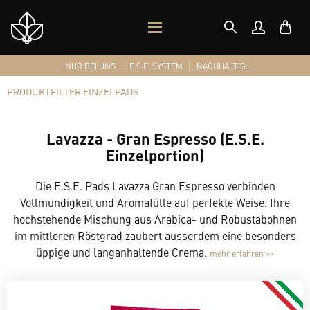
MOBILES
Shop
MENÜ
Logo
NUR BEI UNS
E.S.E. SYSTEM
NACHHALTIG
PRODUKTFILTER EINZELPADS
Lavazza - Gran Espresso (E.S.E.
Einzelportion)
Die E.S.E. Pads Lavazza Gran Espresso verbinden
Vollmundigkeit und Aromafülle auf perfekte Weise. Ihre
hochstehende Mischung aus Arabica- und Robustabohnen
im mittleren Röstgrad zaubert ausserdem eine besonders
üppige und langanhaltende Crema.
mehr erfahren >>