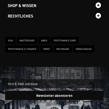
SHOP & WISSEN
RECHTLICHES
VISA
MASTERCARD
AMEX
POSTFINANCE CARD
POSTFINANCE E-FINANCE
TWINT
RECHNUNG
VORAUSKASSE
New
Ein
Newsletter abonnieren