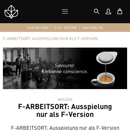
MOBILES
Shop
MENÜ
Logo
NUR BEI UNS
E.S.E. SYSTEM
NACHHALTIG
F-ARBEITSORT: AUSSPIELUNG NUR ALS F-VERSION
WISSEN
F-ARBEITSORT: Ausspielung
nur als F-Version
F-ARBEITSORT: Ausspielung nur als F-Version