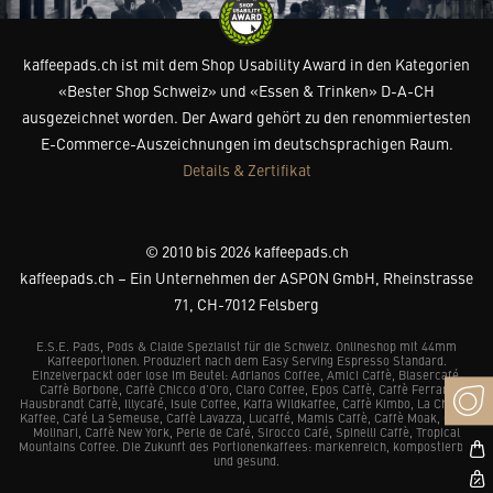
kaffeepads.ch ist mit dem Shop Usability Award in den Kategorien
«Bester Shop Schweiz» und «Essen & Trinken» D-A-CH
ausgezeichnet worden. Der Award gehört zu den renommiertesten
E-Commerce-Auszeichnungen im deutschsprachigen Raum.
Details & Zertifikat
© 2010 bis 2026 kaffeepads.ch
kaffeepads.ch – Ein Unternehmen der ASPON GmbH, Rheinstrasse
71, CH-7012 Felsberg
E.S.E. Pads, Pods & Cialde Spezialist für die Schweiz. Onlineshop mit 44mm
Kaffeeportionen. Produziert nach dem Easy Serving Espresso Standard.
Einzelverpackt oder lose im Beutel: Adrianos Coffee, Amici Caffè, Blasercafé,
Caffè Borbone, Caffè Chicco d’Oro, Claro Coffee, Epos Caffè, Caffè Ferrari,
Hausbrandt Caffè, Illycafé, Isule Coffee, Kaffa Wildkaffee, Caffè Kimbo, La Chacra
Kaffee, Café La Semeuse, Caffè Lavazza, Lucaffé, Mamis Caffè, Caffè Moak, Caffè
Molinari, Caffè New York, Perle de Café, Sirocco Café, Spinelli Caffè, Tropical
Mountains Coffee. Die Zukunft des Portionenkaffees: markenreich, kompostierbar
und gesund.