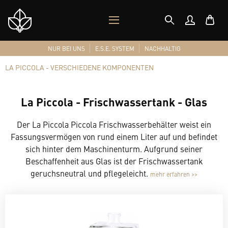
MOBILES
Shop
MENÜ
Logo
NUR BEI UNS
E.S.E. SYSTEM
NACHHALTIG
LA PICCOLA - VERSCHIEDENE KOMPONENTEN
La Piccola - Frischwassertank - Glas
Der La Piccola Piccola Frischwasserbehälter weist ein
Fassungsvermögen von rund einem Liter auf und befindet
sich hinter dem Maschinenturm. Aufgrund seiner
Beschaffenheit aus Glas ist der Frischwassertank
geruchsneutral und pflegeleicht.
mehr erfahren >>