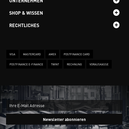
UNTERNEHMEN
SHOP & WISSEN
RECHTLICHES
VISA
MASTERCARD
AMEX
POSTFINANCE CARD
POSTFINANCE E-FINANCE
TWINT
RECHNUNG
VORAUSKASSE
New
Ein
Newsletter abonnieren