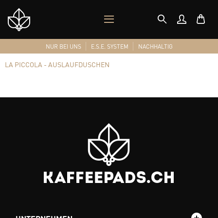
MOBILES
Shop
MENÜ
Logo
NUR BEI UNS
E.S.E. SYSTEM
NACHHALTIG
LA PICCOLA - AUSLAUFDUSCHEN