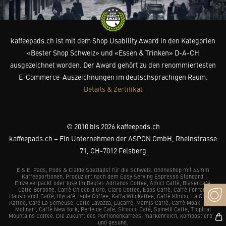
kaffeepads.ch ist mit dem Shop Usability Award in den Kategorien
«Bester Shop Schweiz» und «Essen & Trinken» D-A-CH
ausgezeichnet worden. Der Award gehört zu den renommiertesten
E-Commerce-Auszeichnungen im deutschsprachigen Raum.
Details & Zertifikat
© 2010 bis 2026 kaffeepads.ch
kaffeepads.ch – Ein Unternehmen der ASPON GmbH, Rheinstrasse
71, CH-7012 Felsberg
E.S.E. Pads, Pods & Cialde Spezialist für die Schweiz. Onlineshop mit 44mm
Kaffeeportionen. Produziert nach dem Easy Serving Espresso Standard.
Einzelverpackt oder lose im Beutel: Adrianos Coffee, Amici Caffè, Blasercafé,
Caffè Borbone, Caffè Chicco d’Oro, Claro Coffee, Epos Caffè, Caffè Ferrari,
Hausbrandt Caffè, Illycafé, Isule Coffee, Kaffa Wildkaffee, Caffè Kimbo, La Chacra
Kaffee, Café La Semeuse, Caffè Lavazza, Lucaffé, Mamis Caffè, Caffè Moak, Caffè
Molinari, Caffè New York, Perle de Café, Sirocco Café, Spinelli Caffè, Tropical
Mountains Coffee. Die Zukunft des Portionenkaffees: markenreich, kompostierbar
und gesund.