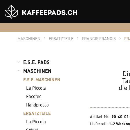
Shop
Logo
MASCHINEN
ERSATZTEILE
FRANCIS FRANCIS
FR
E.S.E. PADS
MASCHINEN
Di
Ta
E.S.E. MASCHINEN
die
La Piccola
Facotec
Handpresso
ERSATZTEILE
Artikel-Nr.:
90-40-01
La Piccola
Lieferzeit
:
1-2 Werkta
Spinel