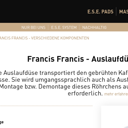
E.S.E. PADS
MA
NUR BEI UNS
E.S.E. SYSTEM
NACHHALTIG
ANCIS FRANCIS - VERSCHIEDENE KOMPONENTEN
Francis Francis - Auslaufd
e Auslaufdüse transportiert den gebrühten Kaf
sse. Sie wird umgangssprachlich auch als Aus
 Montage bzw. Demontage dieses Röhrchens aus
erforderlich.
mehr erfahre
ge