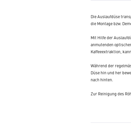
Die Auslaufdüse trans
die Montage bzw. Demo
Mit Hilfe der Auslaufd
anmutenden optischen 
Kaffeeextraktion, kan
Während der regelmäss
Düse hin und her beweg
nach hinten.
Zur Reinigung des Röh