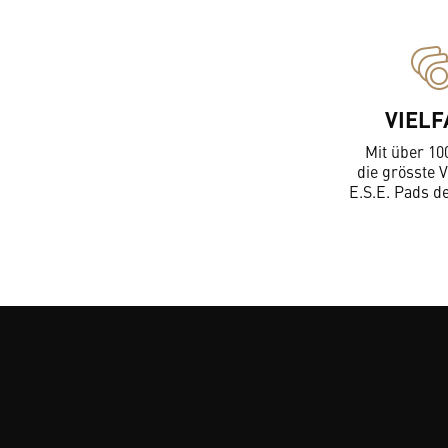
VIELF
Mit über 10
die grösste V
E.S.E. Pads d