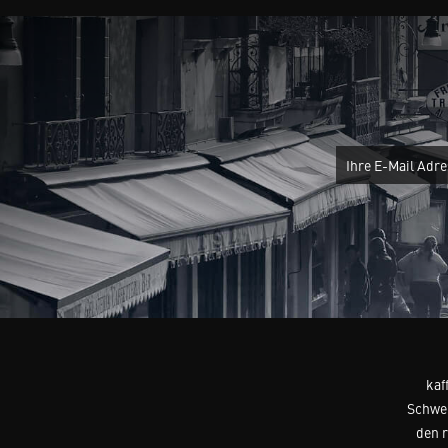
kaf
Schwei
den 