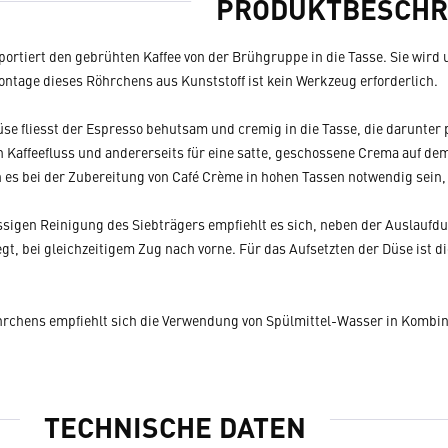
PRODUKTBESCHR
portiert den gebrühten Kaffee von der Brühgruppe in die Tasse. Sie wir
ntage dieses Röhrchens aus Kunststoff ist kein Werkzeug erforderlich.
üse fliesst der Espresso behutsam und cremig in die Tasse, die darunter p
Kaffeefluss und andererseits für eine satte, geschossene Crema auf dem 
n es bei der Zubereitung von Café Crème in hohen Tassen notwendig sein,
igen Reinigung des Siebträgers empfiehlt es sich, neben der Auslaufdu
t, bei gleichzeitigem Zug nach vorne. Für das Aufsetzten der Düse ist d
rchens empfiehlt sich die Verwendung von Spülmittel-Wasser in Kombin
TECHNISCHE DATEN