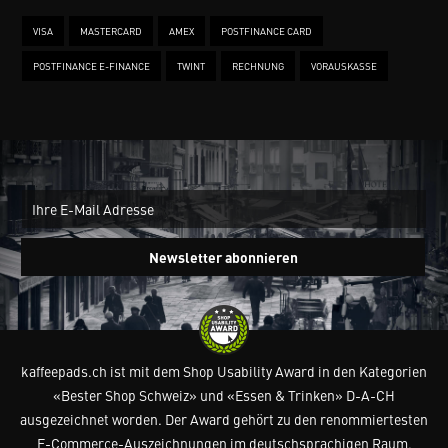
VISA
MASTERCARD
AMEX
POSTFINANCE CARD
POSTFINANCE E-FINANCE
TWINT
RECHNUNG
VORAUSKASSE
New
Ein
Newsletter abonnieren
kaffeepads.ch ist mit dem Shop Usability Award in den Kategorien
«Bester Shop Schweiz» und «Essen & Trinken» D-A-CH
ausgezeichnet worden. Der Award gehört zu den renommiertesten
E-Commerce-Auszeichnungen im deutschsprachigen Raum.