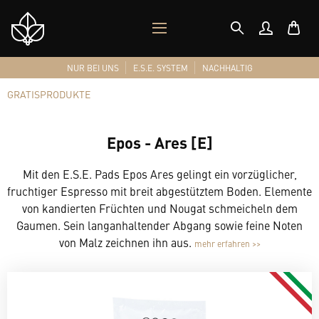
MOBILES
Shop
MENÜ
Logo
NUR BEI UNS
E.S.E. SYSTEM
NACHHALTIG
GRATISPRODUKTE
Epos - Ares [E]
Mit den E.S.E. Pads Epos Ares gelingt ein vorzüglicher,
fruchtiger Espresso mit breit abgestütztem Boden. Elemente
von kandierten Früchten und Nougat schmeicheln dem
Gaumen. Sein langanhaltender Abgang sowie feine Noten
von Malz zeichnen ihn aus.
mehr erfahren >>