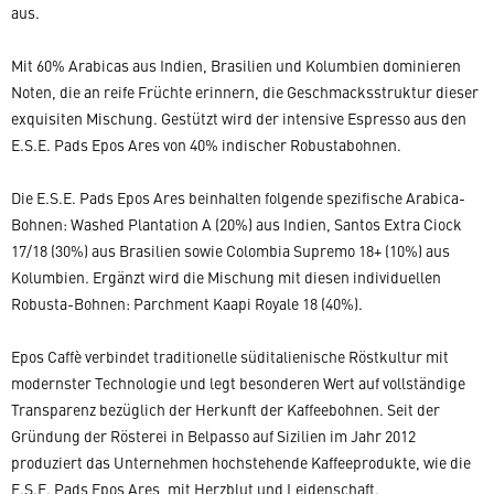
aus.
Mit 60% Arabicas aus Indien, Brasilien und Kolumbien dominieren
Noten, die an reife Früchte erinnern, die Geschmacksstruktur dieser
exquisiten Mischung. Gestützt wird der intensive Espresso aus den
E.S.E. Pads Epos Ares von 40% indischer Robustabohnen.
Die E.S.E. Pads Epos Ares beinhalten folgende spezifische Arabica-
Bohnen: Washed Plantation A (20%) aus Indien, Santos Extra Ciock
17/18 (30%) aus Brasilien sowie Colombia Supremo 18+ (10%) aus
Kolumbien. Ergänzt wird die Mischung mit diesen individuellen
Robusta-Bohnen: Parchment Kaapi Royale 18 (40%).
Epos Caffè verbindet traditionelle süditalienische Röstkultur mit
modernster Technologie und legt besonderen Wert auf vollständige
Transparenz bezüglich der Herkunft der Kaffeebohnen. Seit der
Gründung der Rösterei in Belpasso auf Sizilien im Jahr 2012
produziert das Unternehmen hochstehende Kaffeeprodukte, wie die
E.S.E. Pads Epos Ares, mit Herzblut und Leidenschaft.