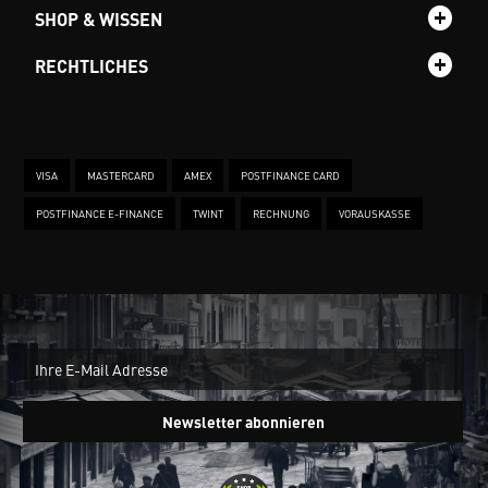
SHOP & WISSEN
RECHTLICHES
VISA
MASTERCARD
AMEX
POSTFINANCE CARD
POSTFINANCE E-FINANCE
TWINT
RECHNUNG
VORAUSKASSE
New
Ein
Newsletter abonnieren