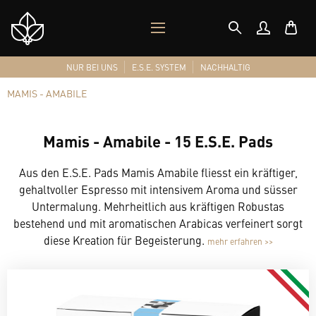
MOBILES
Shop
MENÜ
Logo
NUR BEI UNS
E.S.E. SYSTEM
NACHHALTIG
MAMIS - AMABILE
Mamis - Amabile - 15 E.S.E. Pads
Aus den E.S.E. Pads Mamis Amabile fliesst ein kräftiger,
gehaltvoller Espresso mit intensivem Aroma und süsser
Untermalung. Mehrheitlich aus kräftigen Robustas
bestehend und mit aromatischen Arabicas verfeinert sorgt
diese Kreation für Begeisterung.
mehr erfahren >>