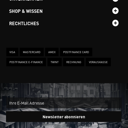
SHOP & WISSEN
RECHTLICHES
VISA
MASTERCARD
AMEX
POSTFINANCE CARD
POSTFINANCE E-FINANCE
TWINT
RECHNUNG
VORAUSKASSE
New
Ein
Newsletter abonnieren