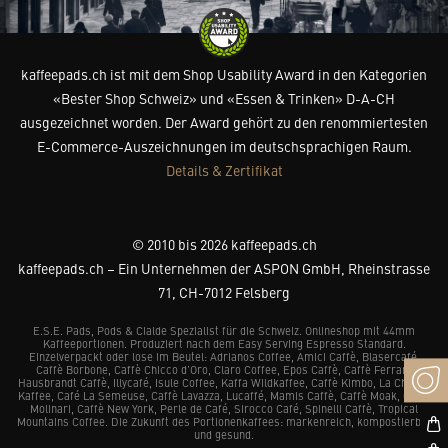
kaffeepads.ch ist mit dem Shop Usability Award in den Kategorien
«Bester Shop Schweiz» und «Essen & Trinken» D-A-CH
ausgezeichnet worden. Der Award gehört zu den renommiertesten
E-Commerce-Auszeichnungen im deutschsprachigen Raum.
Details & Zertifikat
© 2010 bis 2026 kaffeepads.ch
kaffeepads.ch – Ein Unternehmen der ASPON GmbH, Rheinstrasse
71, CH-7012 Felsberg
E.S.E. Pads, Pods & Cialde Spezialist für die Schweiz. Onlineshop mit 44mm
Kaffeeportionen. Produziert nach dem Easy Serving Espresso Standard.
Einzelverpackt oder lose im Beutel: Adrianos Coffee, Amici Caffè, Blasercafé,
Caffè Borbone, Caffè Chicco d’Oro, Claro Coffee, Epos Caffè, Caffè Ferrari,
Hausbrandt Caffè, Illycafé, Isule Coffee, Kaffa Wildkaffee, Caffè Kimbo, La Chacra
Kaffee, Café La Semeuse, Caffè Lavazza, Lucaffé, Mamis Caffè, Caffè Moak, Caffè
Molinari, Caffè New York, Perle de Café, Sirocco Café, Spinelli Caffè, Tropical
Mountains Coffee. Die Zukunft des Portionenkaffees: markenreich, kompostierbar
und gesund.