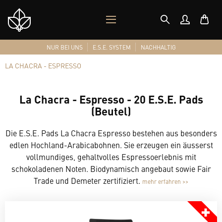
MOBILES
Shop
MENÜ
Logo
NUR BEI UNS
E.S.E. SYSTEM
NACHHALTIG
LA CHACRA - ESPRESSO
La Chacra - Espresso - 20 E.S.E. Pads
(Beutel)
Die E.S.E. Pads La Chacra Espresso bestehen aus besonders
edlen Hochland-Arabicabohnen. Sie erzeugen ein äusserst
vollmundiges, gehaltvolles Espressoerlebnis mit
schokoladenen Noten. Biodynamisch angebaut sowie Fair
Trade und Demeter zertifiziert.
mehr erfahren >>