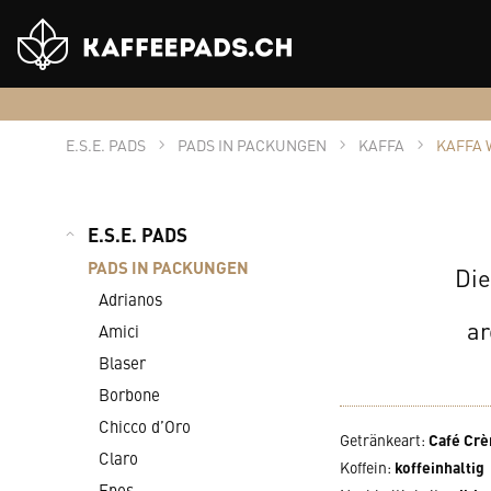
Shop
Logo
E.S.E. PADS
PADS IN PACKUNGEN
KAFFA
KAFFA 
E.S.E. PADS
PADS IN PACKUNGEN
Die
Adrianos
ar
Amici
Blaser
Borbone
Chicco d’Oro
Getränkeart
:
Café Cr
Claro
Koffein
:
koffeinhaltig
Epos