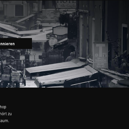
Newsletter
onnieren
Eingabefeld
Shop
hört zu
Raum.