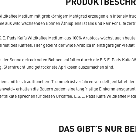
PRODUKTBESCHR
 Wildkaffee Medium mit grobkörnigem Mahlgrad erzeugen ein intensiv fr
 aus wild wachsenden Bohnen Äthiopiens ist Bio und Fair For Life zertif
E.S.E. Pads Kaffa Wildkaffee Medium aus 100% Arabicas wächst auch heu
eimat des Kaffees. Hier gedeiht der wilde Arabica in einzigartiger Vielfalt
n der Sonne getrockneten Bohnen entfalten durch die E.S.E. Pads Kaffa W
g, Sternfrucht und getrocknete Aprikosen auszumachen sind.
ens mittels traditionellem Trommelröstverfahren veredelt, entfaltet der 
enwald» erhalten die Bauern zudem eine langfristige Einkommensgarant
Zertifikate sprechen für diesen Urkaffee. E.S.E. Pads Kaffa Wildkaffee Med
DAS GIBT’S NUR BE