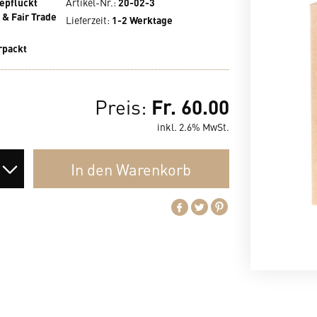
epflückt
Artikel-Nr.:
20-02-3
 & Fair Trade
Lieferzeit
:
1-2 Werktage
rpackt
Fr. 60.00
Preis:
inkl. 2.6% MwSt.
In den
Warenkorb