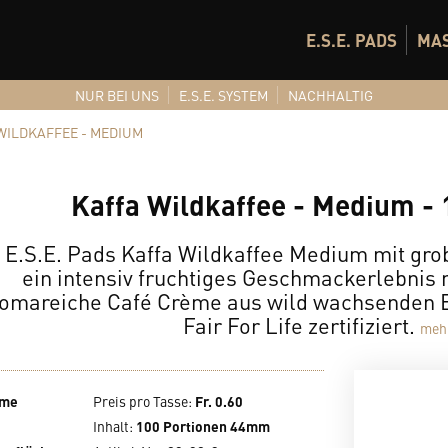
E.S.E. PADS
MA
NUR BEI UNS
E.S.E. SYSTEM
NACHHALTIG
WILDKAFFEE - MEDIUM
Kaffa Wildkaffee - Medium - 
 E.S.E. Pads Kaffa Wildkaffee Medium mit g
ein intensiv fruchtiges Geschmackerlebnis 
omareiche Café Crème aus wild wachsenden B
Fair For Life zertifiziert.
mehr
ème
Preis pro Tasse
:
Fr. 0.60
Inhalt
:
100 Portionen 44mm