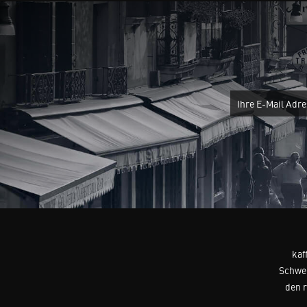
kaf
Schwei
den 