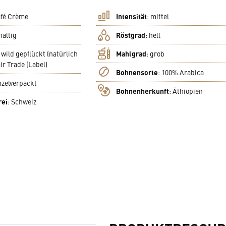
fé Crème
Intensität
:
mittel
haltig
Röstgrad
:
hell
:
wild gepflückt (natürlich
Mahlgrad
:
grob
ir Trade (Label)
Bohnensorte
:
100% Arabica
nzelverpackt
Bohnenherkunft
:
Äthiopien
rei
:
Schweiz