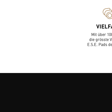
VIELF
Mit über 10
die grösste V
E.S.E. Pads d