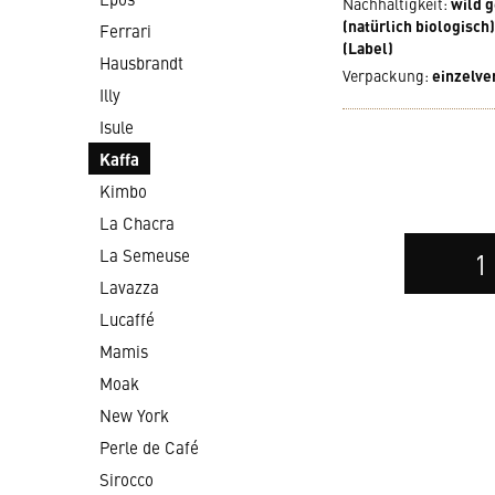
Nachhaltigkeit
:
wild g
(natürlich biologisch)
Ferrari
(Label)
Hausbrandt
Verpackung
:
einzelve
Illy
Isule
Kaffa
Kimbo
La Chacra
Auswahl
La Semeuse
der
Lavazza
Anzahl
Lucaffé
Mamis
Moak
New York
Perle de Café
Sirocco