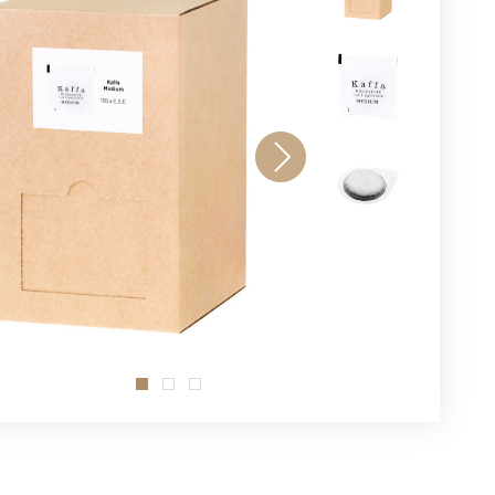
.
.
.