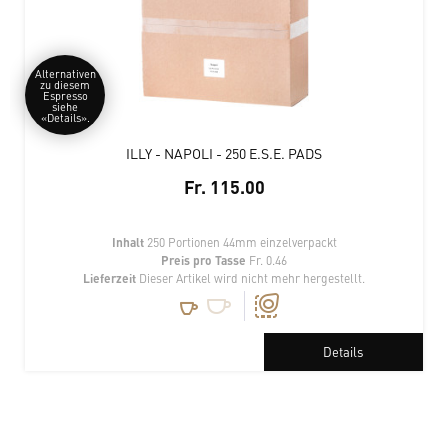
Alternativen
zu diesem
Espresso
siehe
«Details».
ILLY - NAPOLI - 250 E.S.E. PADS
Fr. 115.00
Inhalt
250 Portionen 44mm einzelverpackt
Preis pro Tasse
Fr. 0.46
Lieferzeit
Dieser Artikel wird nicht mehr hergestellt.
Details