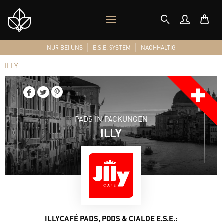
MOBILES
Shop
MENÜ
Logo
NUR BEI UNS
E.S.E. SYSTEM
NACHHALTIG
ILLY
PADS IN PACKUNGEN
ILLY
ILLYCAFÉ PADS, PODS & CIALDE E.S.E.: