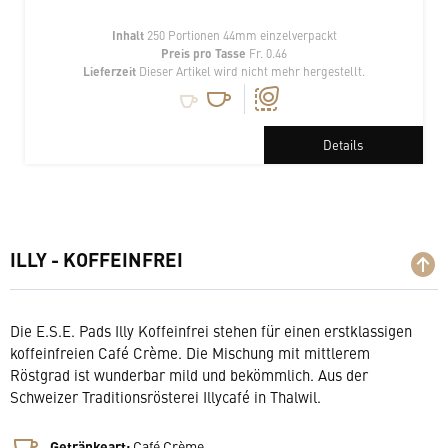
Inhalt
250 Portionen 44mm einzelverpackt
Preis pro Tasse
Fr. 0.46
Lieferzeit
Dieser Artikel wird nicht mehr hergestellt.
Details
ILLY - KOFFEINFREI
Die E.S.E. Pads Illy Koffeinfrei stehen für einen erstklassigen
koffeinfreien Café Crème. Die Mischung mit mittlerem
Röstgrad ist wunderbar mild und bekömmlich. Aus der
Schweizer Traditionsrösterei Illycafé in Thalwil.
Getränkeart:
Café Crème