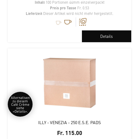
Inhalt
100 Portionen 44mm einzelverpackt
Preis pro Tasse
Fr. 0.53
Lieferzeit
Dieser Artikel wird nicht mehr hergestellt.
Details
Alternativen
zu diesem
Café Crème
siehe
«Details».
ILLY - VENEZIA - 250 E.S.E. PADS
Fr. 115.00