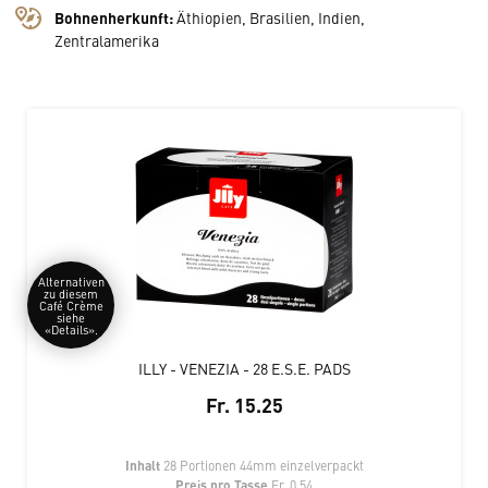
Bohnenherkunft:
Äthiopien, Brasilien, Indien,
Zentralamerika
Alternativen
zu diesem
Café Crème
siehe
«Details».
ILLY - VENEZIA - 28 E.S.E. PADS
Fr. 15.25
Inhalt
28 Portionen 44mm einzelverpackt
Preis pro Tasse
Fr. 0.54