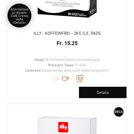
Alternativen
zu diesem
Café Crème
siehe
«Details».
ILLY - KOFFEINFREI - 28 E.S.E. PADS
Fr. 15.25
Inhalt
28 Portionen 44mm einzelverpackt
Preis pro Tasse
Fr. 0.54
Lieferzeit
Dieser Artikel wird nicht mehr hergestellt.
Details