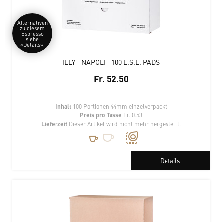
Alternativen
zu diesem
Espresso
siehe
«Details».
ILLY - NAPOLI - 100 E.S.E. PADS
Fr. 52.50
Inhalt
100 Portionen 44mm einzelverpackt
Preis pro Tasse
Fr. 0.53
Lieferzeit
Dieser Artikel wird nicht mehr hergestellt.
Details