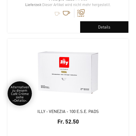
Lieferzeit
Dieser Artikel wird nicht mehr hergestellt.
Details
Alternativen
zu diesem
Café Crème
siehe
«Details».
ILLY - VENEZIA - 100 E.S.E. PADS
Fr. 52.50