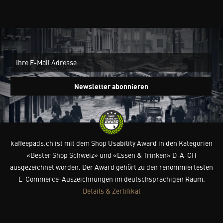
New
Ein
Newsletter abonnieren
kaffeepads.ch ist mit dem Shop Usability Award in den Kategorien
«Bester Shop Schweiz» und «Essen & Trinken» D-A-CH
ausgezeichnet worden. Der Award gehört zu den renommiertesten
E-Commerce-Auszeichnungen im deutschsprachigen Raum.
Details & Zertifikat