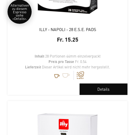
Alternativen
zu diesem
Espresso
siehe
«Details».
ILLY - NAPOLI - 28 E.S.E. PADS
Fr. 15.25
Inhalt
28 Portionen 44mm einzelverpackt
Preis pro Tasse
Fr. 0.54
Lieferzeit
Dieser Artikel wird nicht mehr hergestellt.
Details