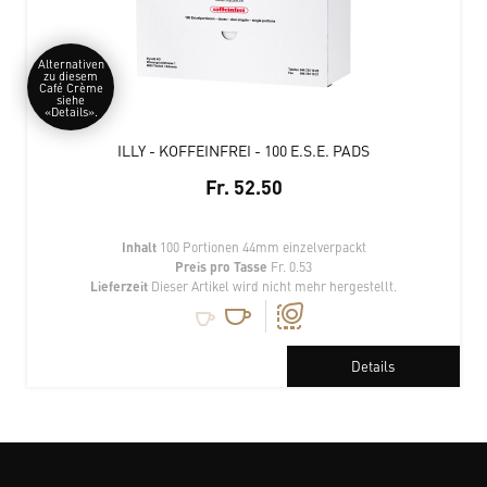
Alternativen
zu diesem
Café Crème
siehe
«Details».
ILLY - KOFFEINFREI - 100 E.S.E. PADS
Fr. 52.50
Inhalt
100 Portionen 44mm einzelverpackt
Preis pro Tasse
Fr. 0.53
Lieferzeit
Dieser Artikel wird nicht mehr hergestellt.
Details