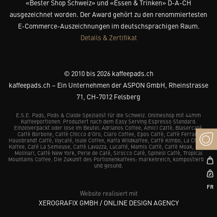
«Bester Shop Schweiz» und «Essen & Trinken» D-A-CH
ausgezeichnet worden. Der Award gehört zu den renommiertesten
E-Commerce-Auszeichnungen im deutschsprachigen Raum.
Details & Zertifikat
© 2010 bis 2026 kaffeepads.ch
kaffeepads.ch – Ein Unternehmen der ASPON GmbH, Rheinstrasse
71, CH-7012 Felsberg
E.S.E. Pads, Pods & Cialde Spezialist für die Schweiz. Onlineshop mit 44mm
Kaffeeportionen. Produziert nach dem Easy Serving Espresso Standard.
Einzelverpackt oder lose im Beutel: Adrianos Coffee, Amici Caffè, Blasercafé,
Caffè Borbone, Caffè Chicco d’Oro, Claro Coffee, Epos Caffè, Caffè Ferrari,
Hausbrandt Caffè, Illycafé, Isule Coffee, Kaffa Wildkaffee, Caffè Kimbo, La Chacra
Kaffee, Café La Semeuse, Caffè Lavazza, Lucaffé, Mamis Caffè, Caffè Moak, Caffè
Molinari, Caffè New York, Perle de Café, Sirocco Café, Spinelli Caffè, Tropical
Mountains Coffee. Die Zukunft des Portionenkaffees: markenreich, kompostierbar
und gesund.
Website realisiert mit
XEROGRAFIX GMBH / ONLINE DESIGN AGENCY