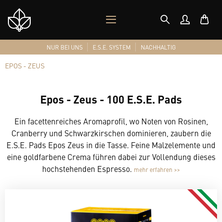
MOBILES
Shop
MENÜ
Logo
NUR BEI UNS
E.S.E. SYSTEM
NACHHALTIG
EPOS - ZEUS
Epos - Zeus - 100 E.S.E. Pads
Ein facettenreiches Aromaprofil, wo Noten von Rosinen,
Cranberry und Schwarzkirschen dominieren, zaubern die
E.S.E. Pads Epos Zeus in die Tasse. Feine Malzelemente und
eine goldfarbene Crema führen dabei zur Vollendung dieses
hochstehenden Espresso.
mehr erfahren >>