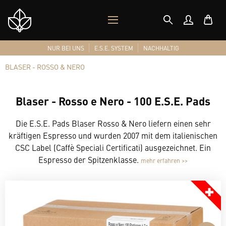
MOBILES
Shop
MENÜ
Logo
NUR BEI UNS
E.S.E. SYSTEM
NACHHALTIG
BLASER - ROSSO & NERO
Blaser - Rosso e Nero - 100 E.S.E. Pads
Die E.S.E. Pads Blaser Rosso & Nero liefern einen sehr
kräftigen Espresso und wurden 2007 mit dem italienischen
CSC Label (Caffè Speciali Certificati) ausgezeichnet. Ein
Espresso der Spitzenklasse.
mehr erfahren >>