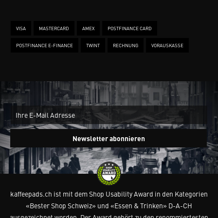
VISA
MASTERCARD
AMEX
POSTFINANCE CARD
POSTFINANCE E-FINANCE
TWINT
RECHNUNG
VORAUSKASSE
New
Ein
Newsletter abonnieren
kaffeepads.ch ist mit dem Shop Usability Award in den Kategorien
«Bester Shop Schweiz» und «Essen & Trinken» D-A-CH
ausgezeichnet worden. Der Award gehört zu den renommiertesten