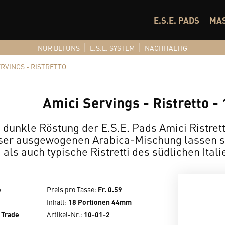
E.S.E. PADS
MA
NUR BEI UNS
E.S.E. SYSTEM
NACHHALTIG
ERVINGS - RISTRETTO
Amici Servings - Ristretto -
 dunkle Röstung der E.S.E. Pads Amici Ristrett
ser ausgewogenen Arabica-Mischung lassen si
als auch typische Ristretti des südlichen Ital
o
Preis pro Tasse
:
Fr. 0.59
Inhalt
:
18 Portionen 44mm
 Trade
Artikel-Nr.:
10-01-2