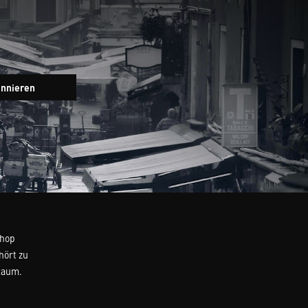
Newsletter
onnieren
Eingabefeld
Shop
hört zu
Raum.