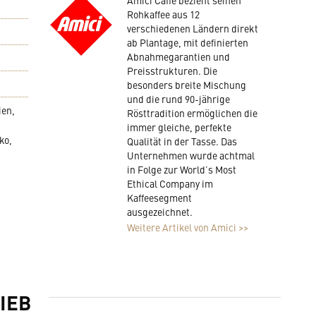
Amici Caffè bezieht seinen
Rohkaffee aus 12
verschiedenen Ländern direkt
ab Plantage, mit definierten
Abnahmegarantien und
Preisstrukturen. Die
besonders breite Mischung
und die rund 90-jährige
ien,
Rösttradition ermöglichen die
immer gleiche, perfekte
ko,
Qualität in der Tasse. Das
Unternehmen wurde achtmal
in Folge zur World’s Most
Ethical Company im
Kaffeesegment
ausgezeichnet.
Weitere Artikel von Amici >>
IEB