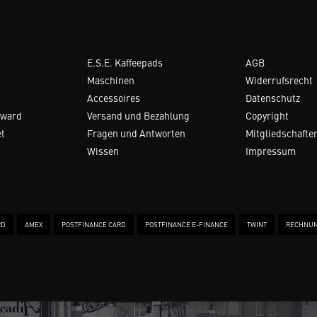
E.S.E. Kaffeepads
AGB
Maschinen
Widerrufsrecht
Accessoires
Datenschutz
Award
Versand und Bezahlung
Copyright
et
Fragen und Antworten
Mitgliedschafte
Wissen
Impressum
RD
AMEX
POSTFINANCE CARD
POSTFINANCE E-FINANCE
TWINT
RECHNU