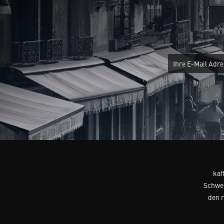
kaf
Schwei
den 