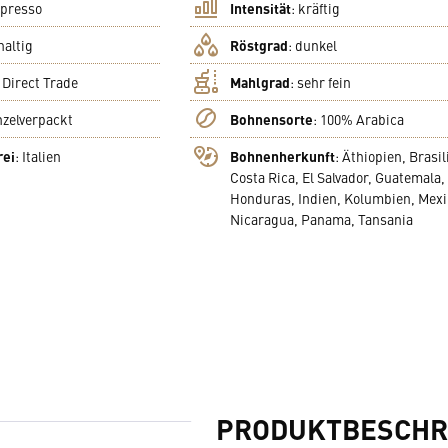
presso
Intensität
:
kräftig
haltig
Röstgrad
:
dunkel
:
Direct Trade
Mahlgrad
:
sehr fein
nzelverpackt
Bohnensorte
:
100% Arabica
rei
:
Italien
Bohnenherkunft
:
Äthiopien, Brasil
Costa Rica, El Salvador, Guatemala,
Honduras, Indien, Kolumbien, Mexi
Nicaragua, Panama, Tansania
PRODUKTBESCHR