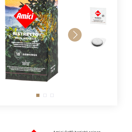
.
.
.