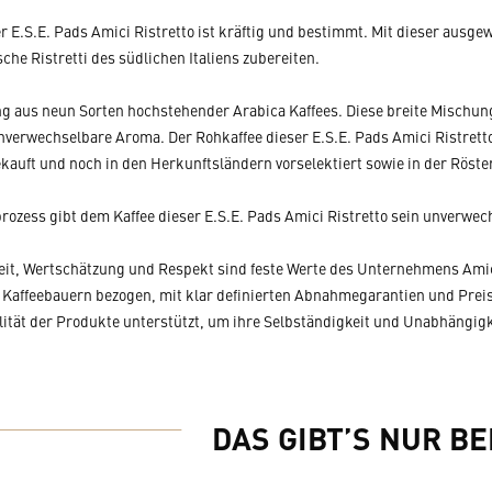
r E.S.E. Pads Amici Ristretto ist kräftig und bestimmt. Mit dieser ausg
sche Ristretti des südlichen Italiens zubereiten.
ng aus neun Sorten hochstehender Arabica Kaffees. Diese breite Mischung 
erwechselbare Aroma. Der Rohkaffee dieser E.S.E. Pads Amici Ristretto
kauft und noch in den Herkunftsländern vorselektiert sowie in der Röster
tprozess gibt dem Kaffee dieser E.S.E. Pads Amici Ristretto sein unverw
eit, Wertschätzung und Respekt sind feste Werte des Unternehmens Amici 
 Kaffeebauern bezogen, mit klar definierten Abnahmegarantien und Prei
ität der Produkte unterstützt, um ihre Selbständigkeit und Unabhängigkei
DAS GIBT’S NUR BE