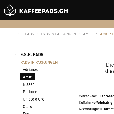
Shop
Logo
E.S.E. PADS
PADS IN PACKUNGEN
AMICI
AMICI S
E.S.E. PADS
PADS IN PACKUNGEN
Die
die
Adrianos
Amici
Blaser
Borbone
Getränkeart
:
Espress
Chicco d’Oro
Koffein
:
koffeinhaltig
Claro
Nachhaltigkeit
:
Direct
Epos