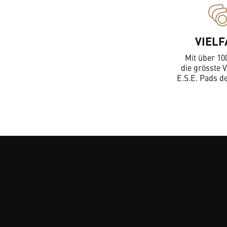
VIELF
Mit über 10
die grösste V
E.S.E. Pads d