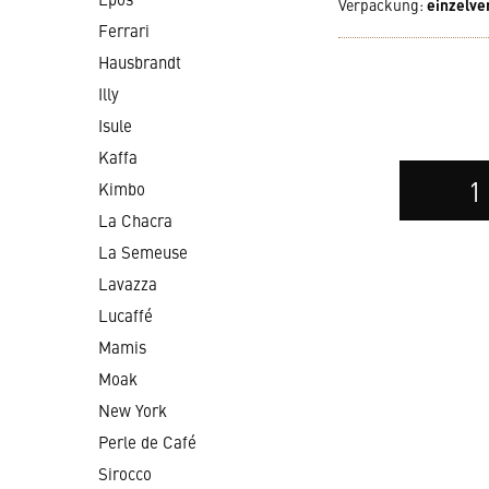
Verpackung
:
einzelve
Ferrari
Hausbrandt
Illy
Isule
Kaffa
Auswahl
Kimbo
der
Anzahl
La Chacra
La Semeuse
Lavazza
Lucaffé
Mamis
Moak
New York
Perle de Café
Sirocco