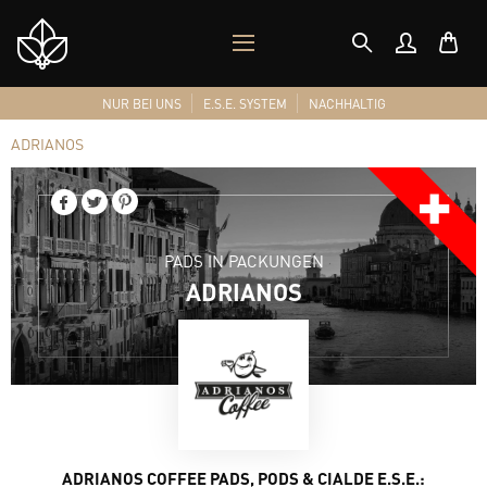
MOBILES
Shop
MENÜ
Logo
NUR BEI UNS
E.S.E. SYSTEM
NACHHALTIG
ADRIANOS
PADS IN PACKUNGEN
ADRIANOS
ADRIANOS COFFEE PADS, PODS & CIALDE E.S.E.: