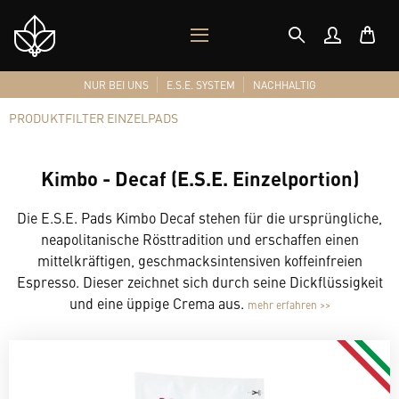
MOBILES
Shop
MENÜ
Logo
NUR BEI UNS
E.S.E. SYSTEM
NACHHALTIG
PRODUKTFILTER EINZELPADS
Kimbo - Decaf (E.S.E. Einzelportion)
Die E.S.E. Pads Kimbo Decaf stehen für die ursprüngliche,
neapolitanische Rösttradition und erschaffen einen
mittelkräftigen, geschmacksintensiven koffeinfreien
Espresso. Dieser zeichnet sich durch seine Dickflüssigkeit
und eine üppige Crema aus.
mehr erfahren >>