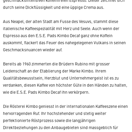
geschmacksintensiven koffeinfreien Espresso. Dieser zeichnet sich
durch seine Dickflüssigkeit und eine üppige Crema aus.
Aus Neapel, der alten Stadt am Fusse des Vesuvs, stammt diese
italienische Kaffeespezialität mit Herz und Seele. Auch wenn der
Espresso aus den E.S.E. Pads Kimbo Decaf ganz ohne Koffein
auskommt, flackert das Feuer des nahegelegenen Vulkans in seinen
Geschmacksnuancen wieder auf.
Bereits ab 1960 zimmerten die Brüdern Rubino mit grosser
Leidenschaft an der Etablierung der Marke Kimbo. Ihrem
Qualitätsbewusstsein, Herzblut und Unternehmergeist ist es zu
verdanken, diesen Kaffee von höchster Güte in den Händen zu halten,
wie die E.S.E. Pads Kimbo Decaf ihn verkörpern.
Die Rösterei Kimbo geniesst in der internationalen Kaffeeszene einen
hervorragenden Ruf. Ihr hochstehender und stetig weiter
perfektionierte Röstprozess sowie die langjährigen
Direktbeziehungen zu den Anbaugebieten sind massgeblich für