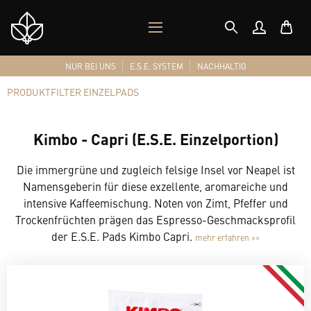
MOBILES
Shop
MENÜ
Logo
NUR BEI UNS
E.S.E. SYSTEM
NACHHALTIG
PRODUKTFILTER EINZELPADS
Kimbo - Capri (E.S.E. Einzelportion)
Die immergrüne und zugleich felsige Insel vor Neapel ist
Namensgeberin für diese exzellente, aromareiche und
intensive Kaffeemischung. Noten von Zimt, Pfeffer und
Trockenfrüchten prägen das Espresso-Geschmacksprofil
der E.S.E. Pads Kimbo Capri.
mehr erfahren >>