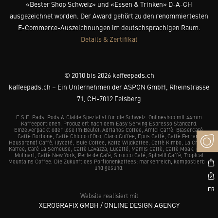
«Bester Shop Schweiz» und «Essen & Trinken» D-A-CH
ausgezeichnet worden. Der Award gehört zu den renommiertesten
E-Commerce-Auszeichnungen im deutschsprachigen Raum.
Details & Zertifikat
© 2010 bis 2026 kaffeepads.ch
kaffeepads.ch – Ein Unternehmen der ASPON GmbH, Rheinstrasse
71, CH-7012 Felsberg
E.S.E. Pads, Pods & Cialde Spezialist für die Schweiz. Onlineshop mit 44mm
Kaffeeportionen. Produziert nach dem Easy Serving Espresso Standard.
Einzelverpackt oder lose im Beutel: Adrianos Coffee, Amici Caffè, Blasercafé,
Caffè Borbone, Caffè Chicco d’Oro, Claro Coffee, Epos Caffè, Caffè Ferrari,
Hausbrandt Caffè, Illycafé, Isule Coffee, Kaffa Wildkaffee, Caffè Kimbo, La Chacra
Kaffee, Café La Semeuse, Caffè Lavazza, Lucaffé, Mamis Caffè, Caffè Moak, Caffè
Molinari, Caffè New York, Perle de Café, Sirocco Café, Spinelli Caffè, Tropical
Mountains Coffee. Die Zukunft des Portionenkaffees: markenreich, kompostierbar
und gesund.
Website realisiert mit
XEROGRAFIX GMBH / ONLINE DESIGN AGENCY