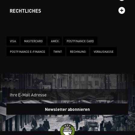
RECHTLICHES
VISA
MASTERCARD
AMEX
POSTFINANCE CARD
POSTFINANCE E-FINANCE
TWINT
RECHNUNG
VORAUSKASSE
New
Ein
Newsletter abonnieren