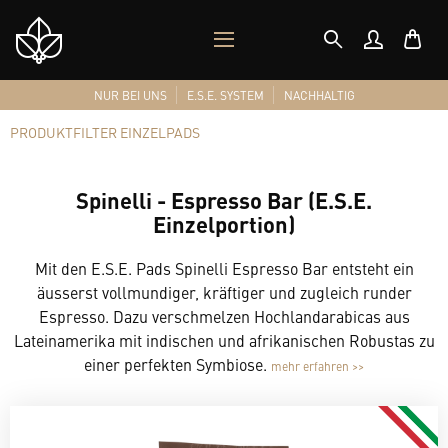
MOBILES
Shop
MENÜ
Logo
NUR BEI UNS
E.S.E. SYSTEM
NACHHALTIG
PRODUKTFILTER EINZELPADS
Spinelli - Espresso Bar (E.S.E.
Einzelportion)
Mit den E.S.E. Pads Spinelli Espresso Bar entsteht ein
äusserst vollmundiger, kräftiger und zugleich runder
Espresso. Dazu verschmelzen Hochlandarabicas aus
Lateinamerika mit indischen und afrikanischen Robustas zu
einer perfekten Symbiose.
mehr erfahren >>