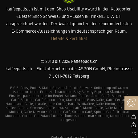
kaffeepads.ch ist mit dem Shop Usability Award in den Kategorien
«Bester Shop Schweiz» und «Essen & Trinken» D-A-CH
ausgezeichnet worden. Der Award gehört zu den renommiertesten
E-Commerce-Auszeichnungen im deutschsprachigen Raum.
Details & Zertifikat
© 2010 bis 2026 kaffeepads.ch
kaffeepads.ch – Ein Unternehmen der ASPON GmbH, Rheinstrasse
71, CH-7012 Felsberg
E.S.E. Pads, Pods & Cialde Spezialist für die Schweiz. Onlineshop mit 44mm
Kaffeeportionen. Produziert nach dem Easy Serving Espresso Standard.
Einzelverpackt oder lose im Beutel: Adrianos Coffee, Amici Caffè, Blasercafé,
Caffè Borbone, Caffè Chicco d’Oro, Claro Coffee, Epos Caffè, Caffè Ferrari,
Hausbrandt Caffè, Illycafé, Isule Coffee, Kaffa Wildkaffee, Caffè Kimbo, La Chacra
Kaffee, Café La Semeuse, Caffè Lavazza, Lucaffé, Mamis Caffè, Caffè Moak, Caffè
Molinari, Caffè New York, Perle de Café, Sirocco Café, Spinelli Caffè, Tropical
Mountains Coffee. Die Zukunft des Portionenkaffees: markenreich, kompostierbar
und gesund.
Website realisiert mit