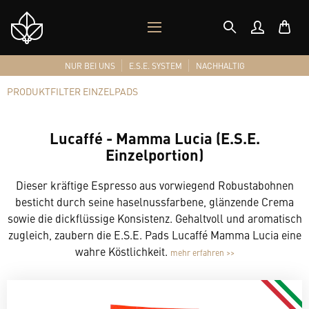
MOBILES
Shop
MENÜ
Logo
NUR BEI UNS
E.S.E. SYSTEM
NACHHALTIG
PRODUKTFILTER EINZELPADS
Lucaffé - Mamma Lucia (E.S.E.
Einzelportion)
Dieser kräftige Espresso aus vorwiegend Robustabohnen
besticht durch seine haselnussfarbene, glänzende Crema
sowie die dickflüssige Konsistenz. Gehaltvoll und aromatisch
zugleich, zaubern die E.S.E. Pads Lucaffé Mamma Lucia eine
wahre Köstlichkeit.
mehr erfahren >>