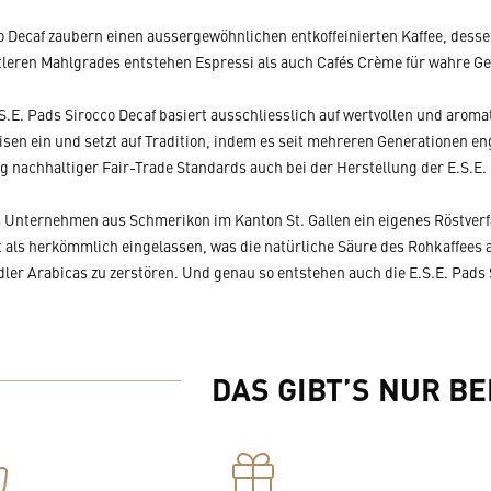
co Decaf zaubern einen aussergewöhnlichen entkoffeinierten Kaffee, dess
leren Mahlgrades entstehen Espressi als auch Cafés Crème für wahre Ge
.S.E. Pads Sirocco Decaf basiert ausschliesslich auf wertvollen und arom
isen ein und setzt auf Tradition, indem es seit mehreren Generationen e
g nachhaltiger Fair-Trade Standards auch bei der Herstellung der E.S.E. 
s Unternehmen aus Schmerikon im Kanton St. Gallen ein eigenes Röstver
 als herkömmlich eingelassen, was die natürliche Säure des Rohkaffees
r Arabicas zu zerstören. Und genau so entstehen auch die E.S.E. Pads 
DAS GIBT’S NUR BE