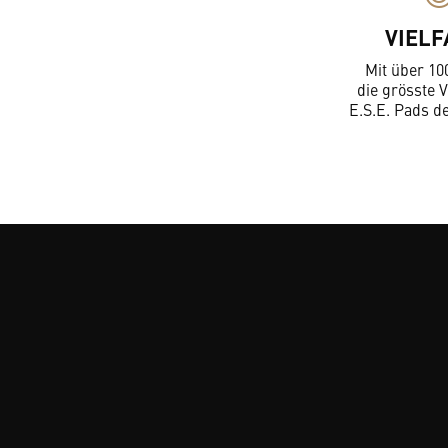
VIELF
Mit über 10
die grösste V
E.S.E. Pads d