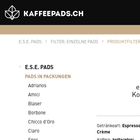
Shop
Logo
E.S.E. PADS
FILTER: EINZELNE PADS
PRODUKTFILTER
E.S.E. PADS
PADS IN PACKUNGEN
e
Adrianos
Ko
Amici
Blaser
Borbone
Chicco d’Oro
Getränkeart
:
Espresso
Claro
Crème
Epos
Koffein
:
koffeinfrei