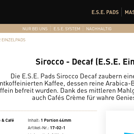
E.S.E. PADS
MA
NUR BEI UNS
E.S.E. SYSTEM
NACHHALTIG
 EINZELPADS
Sirocco - Decaf (E.S.E. Ei
Die E.S.E. Pads Sirocco Decaf zaubern ei
ntkoffeinierten Kaffee, dessen reine Arabica
ffein befreit wurden. Dank des mittleren Mahl
auch Cafés Crème für wahre Genie
 & Café
Inhalt
:
1 Portion 44mm
Artikel-Nr.:
17-02-1