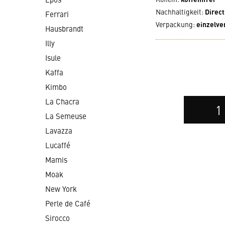
Nachhaltigkeit
:
Direct
Ferrari
Verpackung
:
einzelve
Hausbrandt
Illy
Isule
Kaffa
Kimbo
Auswahl
La Chacra
der
La Semeuse
Anzahl
Lavazza
Lucaffé
Mamis
Moak
New York
Perle de Café
Sirocco