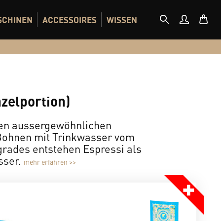
SCHINEN
ACCESSOIRES
WISSEN
nzelportion)
nen aussergewöhnlichen
-Bohnen mit Trinkwasser vom
grades entstehen Espressi als
sser.
mehr erfahren >>