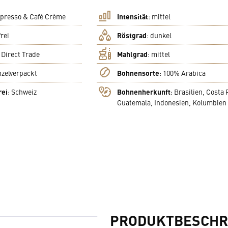
presso & Café Crème
Intensität
:
mittel
frei
Röstgrad
:
dunkel
:
Direct Trade
Mahlgrad
:
mittel
nzelverpackt
Bohnensorte
:
100% Arabica
rei
:
Schweiz
Bohnenherkunft
:
Brasilien, Costa 
Guatemala, Indonesien, Kolumbien
PRODUKTBESCHR