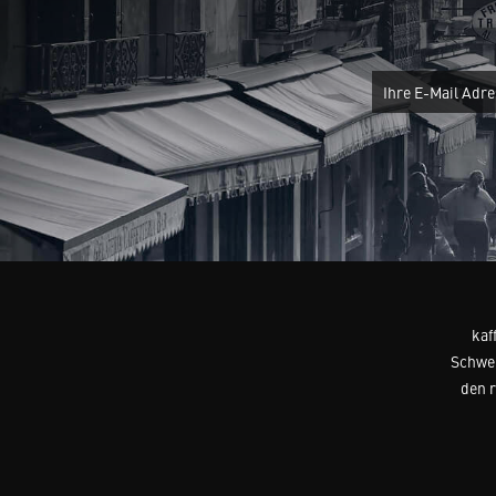
kaf
Schwei
den 