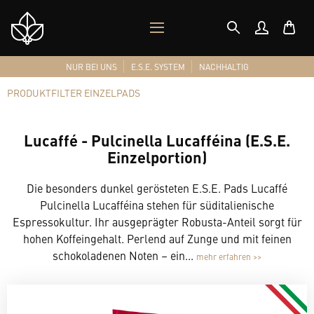
MOBILES
Shop
MENÜ
Logo
NUR BEI UNS
E.S.E. SYSTEM
NACHHALTIG
PRODUKTFILTER EINZELPADS
Lucaffé - Pulcinella Lucafféina (E.S.E.
Einzelportion)
Die besonders dunkel gerösteten E.S.E. Pads Lucaffé
Pulcinella Lucafféina stehen für süditalienische
Espressokultur. Ihr ausgeprägter Robusta-Anteil sorgt für
hohen Koffeingehalt. Perlend auf Zunge und mit feinen
schokoladenen Noten – ein...
mehr erfahren >>