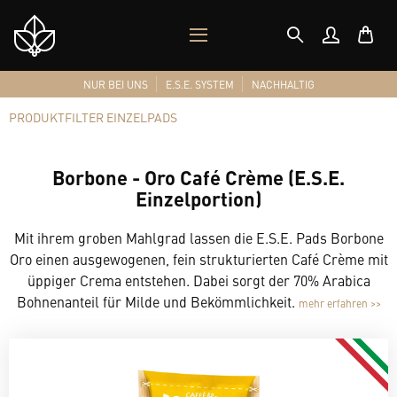
MOBILES
Shop
MENÜ
Logo
NUR BEI UNS
E.S.E. SYSTEM
NACHHALTIG
PRODUKTFILTER EINZELPADS
Borbone - Oro Café Crème (E.S.E.
Einzelportion)
Mit ihrem groben Mahlgrad lassen die E.S.E. Pads Borbone
Oro einen ausgewogenen, fein strukturierten Café Crème mit
üppiger Crema entstehen. Dabei sorgt der 70% Arabica
Bohnenanteil für Milde und Bekömmlichkeit.
mehr erfahren >>