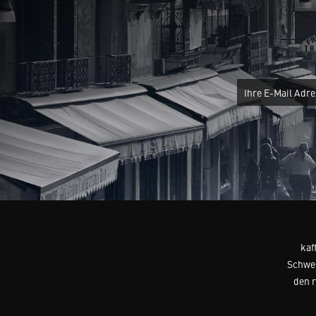
kaf
Schwei
den 