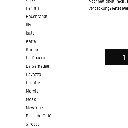
Nachhaltigkeit
:
nicht
Ferrari
Verpackung
:
einzelve
Hausbrandt
Illy
Isule
Kaffa
Kimbo
Auswahl
der
La Chacra
Anzahl
La Semeuse
Lavazza
Lucaffé
Mamis
Moak
New York
Perle de Café
Sirocco