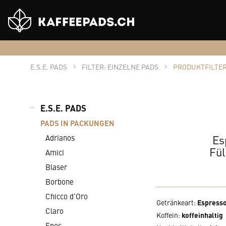
Shop
Logo
E.S.E. PADS
FILTER: EINZELNE PADS
PRODUKTFILTER
E.S.E. PADS
PADS IN PACKUNGEN
Es
Adrianos
Fül
Amici
Blaser
Borbone
Chicco d’Oro
Getränkeart
:
Espress
Claro
Koffein
:
koffeinhaltig
Epos