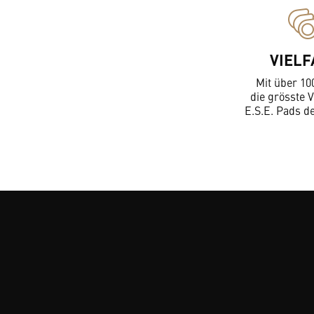
VIELF
Mit über 10
die grösste V
E.S.E. Pads d