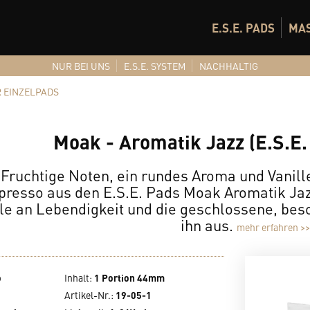
E.S.E. PADS
MA
NUR BEI UNS
E.S.E. SYSTEM
NACHHALTIG
 EINZELPADS
Moak - Aromatik Jazz (E.S.E.
Fruchtige Noten, ein rundes Aroma und Vanill
presso aus den E.S.E. Pads Moak Aromatik Jaz
le an Lebendigkeit und die geschlossene, bes
ihn aus.
mehr erfahren >>
o
Inhalt
:
1 Portion 44mm
Artikel-Nr.:
19-05-1