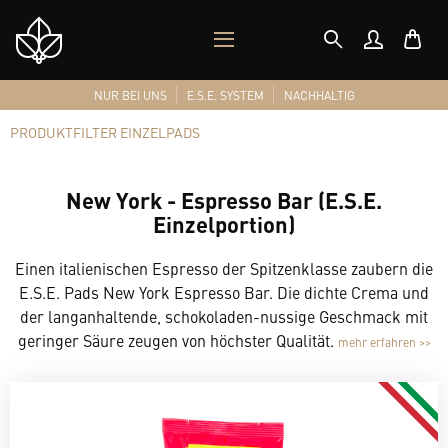
MOBILES
Shop
MENÜ
Logo
NUR BEI UNS
E.S.E. SYSTEM
NACHHALTIG
PRODUKTFILTER EINZELPADS
New York - Espresso Bar (E.S.E.
Einzelportion)
Einen italienischen Espresso der Spitzenklasse zaubern die
E.S.E. Pads New York Espresso Bar. Die dichte Crema und
der langanhaltende, schokoladen-nussige Geschmack mit
geringer Säure zeugen von höchster Qualität.
mehr erfahren >>