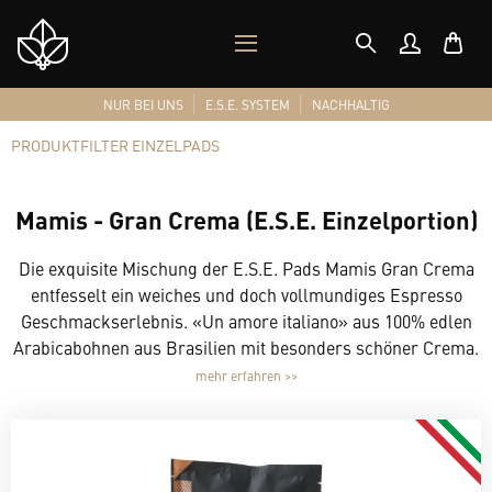
MOBILES
Shop
MENÜ
Logo
NUR BEI UNS
E.S.E. SYSTEM
NACHHALTIG
PRODUKTFILTER EINZELPADS
Mamis - Gran Crema (E.S.E. Einzelportion)
Die exquisite Mischung der E.S.E. Pads Mamis Gran Crema
entfesselt ein weiches und doch vollmundiges Espresso
Geschmackserlebnis. «Un amore italiano» aus 100% edlen
Arabicabohnen aus Brasilien mit besonders schöner Crema.
mehr erfahren >>